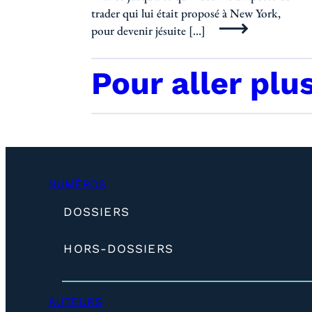
trader qui lui était proposé à New York,
pour devenir jésuite […]
Pour aller plu
NUMÉROS
(
DOSSIERS
d
é
(
HORS-DOSSIERS
v
d
e
é
l
v
o
AUTEURS
e
p