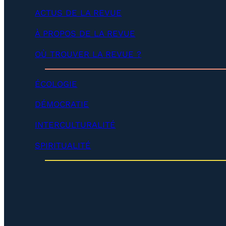
l
p
ACTUS DE LA REVUE
o
e
p
r
À PROPOS DE LA REVUE
p
)
e
r
OÙ TROUVER LA REVUE ?
)
ÉCOLOGIE
DÉMOCRATIE
INTERCULTURALITÉ
SPIRITUALITÉ