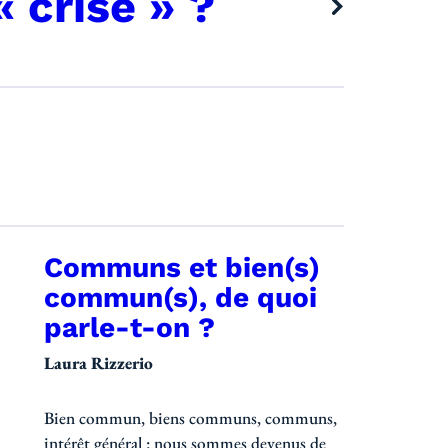
« crise » ?
Communs et bien(s)
e la revue
commun(s), de quoi
parle-t-on ?
Laura Rizzerio
Bien commun, biens communs, communs,
intérêt général : nous sommes devenus de