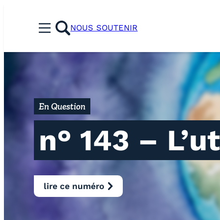
Aller
au
NOUS SOUTENIR
Menu
contenu
rechercher
En Question
n° 143 – L’u
lire ce numéro