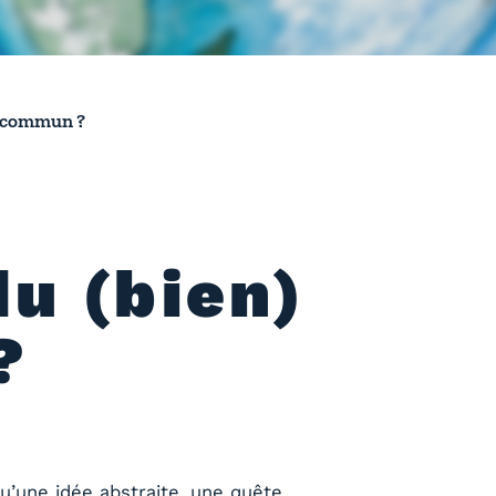
) commun ?
du (bien)
?
u’une idée abstraite, une quête