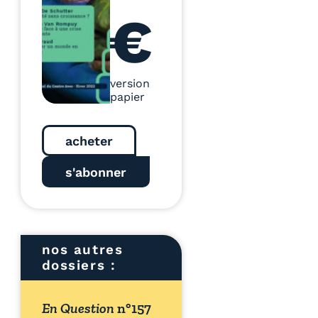
€
version
papier
acheter
s'abonner
nos autres
dossiers :
En Question
n°157