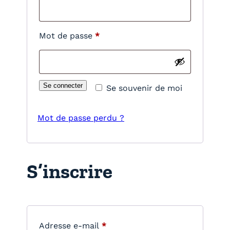
l
i
O
Mot de passe
*
g
b
a
l
t
i
Se connecter
Se souvenir de moi
o
g
i
a
Mot de passe perdu ?
r
t
e
o
S’inscrire
i
r
e
O
Adresse e-mail
*