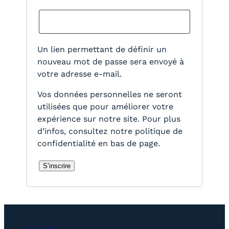
b
l
i
Un lien permettant de définir un
g
nouveau mot de passe sera envoyé à
votre adresse e-mail.
a
t
Vos données personnelles ne seront
utilisées que pour améliorer votre
o
expérience sur notre site. Pour plus
i
d’infos, consultez notre politique de
r
confidentialité en bas de page.
e
S’inscrire