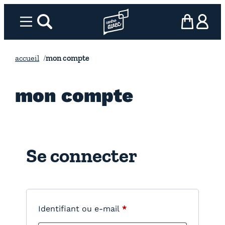
Aller
au
Menu
rechercher
Page d’accueil l’association
mon panier
ma com
contenu
accueil
mon compte
mon compte
Se connecter
O
Identifiant ou e-mail
*
b