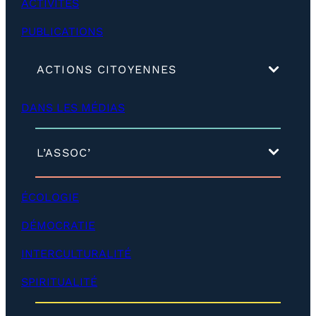
ACTIVITÉS
PUBLICATIONS
(
ACTIONS CITOYENNES
d
é
DANS LES MÉDIAS
v
e
l
o
(
L’ASSOC’
p
d
p
é
e
v
ÉCOLOGIE
r
e
)
l
DÉMOCRATIE
o
p
INTERCULTURALITÉ
p
e
SPIRITUALITÉ
r
)