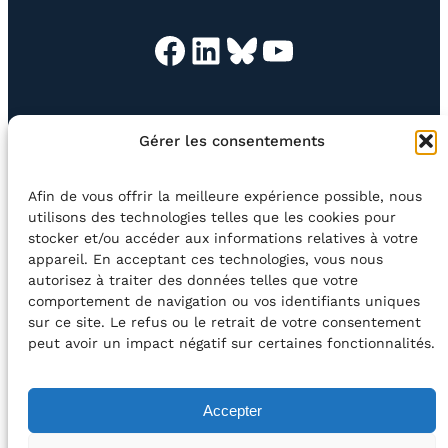
Facebook
LinkedIn
Bluesky
YouTube
EN QUESTION
BOUTIQUE
NEWSLETTER
Gérer les consentements
CONTACT
Afin de vous offrir la meilleure expérience possible, nous
Rechercher
utilisons des technologies telles que les cookies pour
stocker et/ou accéder aux informations relatives à votre
appareil. En acceptant ces technologies, vous nous
©2026 Centre Avec asbl
BE33 5230​ 8091​ 4546
autorisez à traiter des données telles que votre
comportement de navigation ou vos identifiants uniques
sur ce site. Le refus ou le retrait de votre consentement
avec le soutien de la Fédération Wallonie-Bruxelles
peut avoir un impact négatif sur certaines fonctionnalités.
DÉCLARATION D’ACCESSIBILITÉ
Accepter
POLITIQUE DE CONFIDENTIALITÉ