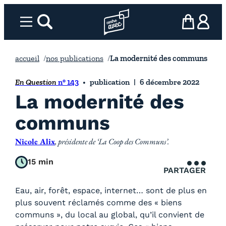
Aller
au
Menu
rechercher
Page d’accueil l’association
mon panier
ma com
contenu
accueil
nos publications
La modernité des communs
En Question
n° 143
publication
6 décembre 2022
La modernité des
communs
Nicole Alix
, présidente de ‘La Coop des Communs’.
15 min
PARTAGER
Eau, air, forêt, espace, internet… sont de plus en
plus souvent réclamés comme des « biens
communs », du local au global, qu’il convient de