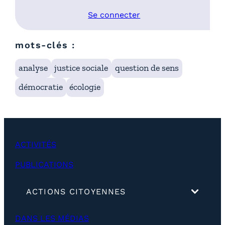
Se connecter
mots-clés :
analyse
justice sociale
question de sens
démocratie
écologie
ACTIVITÉS
PUBLICATIONS
(
ACTIONS CITOYENNES
d
é
DANS LES MÉDIAS
v