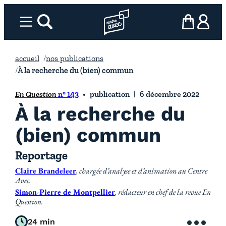
Aller
au
Menu
rechercher
Page d’accueil l’association
mon panier
ma com
contenu
accueil
nos publications
À la recherche du (bien) commun
En Question
n° 143
publication
6 décembre 2022
À la recherche du
(bien) commun
Reportage
Claire Brandeleer
, chargée d’analyse et d’animation au Centre
Avec.
Simon-Pierre de Montpellier
, rédacteur en chef de la revue En
Question.
24 min