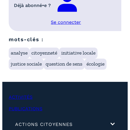
Déjà abonné•e ?
Se connecter
mots-clés :
analyse
citoyenneté
initiative locale
justice sociale
question de sens
écologie
ACTIVITÉS
PUBLICATIONS
(
ACTIONS CITOYENNES
d