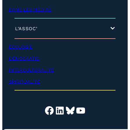
é
DANS LES MÉDIAS
v
e
l
o
(
L’ASSOC’
p
d
p
é
e
v
ÉCOLOGIE
r
e
)
l
DÉMOCRATIE
o
p
INTERCULTURALITÉ
p
e
SPIRITUALITÉ
r
)
Facebook
LinkedIn
Bluesky
YouTube