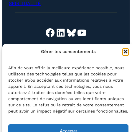
SPIRITUALITÉ
Facebook
LinkedIn
Bluesky
YouTube
Gérer les consentements
L’ASSOC’
BOUTIQUE
NEWSLETTER
CONTACT
Afin de vous offrir la meilleure expérience possible, nous
Rechercher
utilisons des technologies telles que les cookies pour
stocker et/ou accéder aux informations relatives à votre
appareil. En acceptant ces technologies, vous nous
©2026 Centre Avec asbl
BE33 5230​ 8091​ 4546
autorisez à traiter des données telles que votre
comportement de navigation ou vos identifiants uniques
sur ce site. Le refus ou le retrait de votre consentement
avec le soutien de la Fédération Wallonie-Bruxelles
peut avoir un impact négatif sur certaines fonctionnalités.
DÉCLARATION D’ACCESSIBILITÉ
Accepter