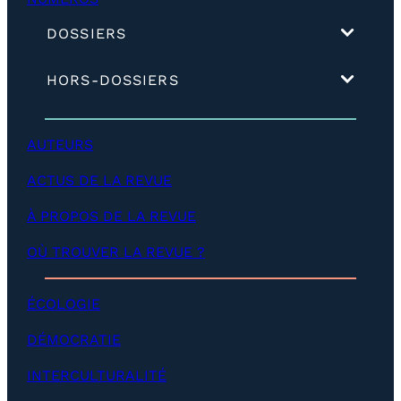
(
DOSSIERS
d
é
(
HORS-DOSSIERS
v
d
e
é
l
v
o
AUTEURS
e
p
l
p
ACTUS DE LA REVUE
o
e
p
r
p
À PROPOS DE LA REVUE
)
e
r
OÙ TROUVER LA REVUE ?
)
ÉCOLOGIE
DÉMOCRATIE
INTERCULTURALITÉ