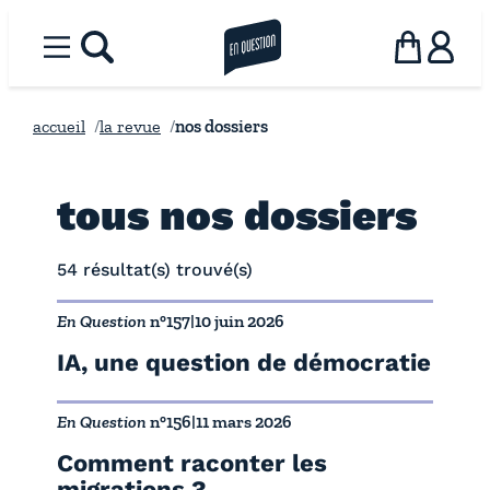
Aller
au
Menu
rechercher
la revue en question
Panier
Utilisat
contenu
accueil
la revue
nos dossiers
tous nos dossiers
54 résultat(s) trouvé(s)
En Question
n°157
|
10 juin 2026
IA, une question de démocratie
En Question
n°156
|
11 mars 2026
Comment raconter les
migrations ?