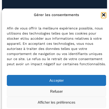
EN QUESTION
BOUTIQUE
NEWSLETTER
Gérer les consentements
CONTACT
Afin de vous offrir la meilleure expérience possible, nous
Rechercher
utilisons des technologies telles que les cookies pour
stocker et/ou accéder aux informations relatives à votre
appareil. En acceptant ces technologies, vous nous
©2026 Centre Avec asbl
BE33 5230​ 8091​ 4546
autorisez à traiter des données telles que votre
comportement de navigation ou vos identifiants uniques
sur ce site. Le refus ou le retrait de votre consentement
avec le soutien de la Fédération Wallonie-Bruxelles
peut avoir un impact négatif sur certaines fonctionnalités.
DÉCLARATION D’ACCESSIBILITÉ
Accepter
POLITIQUE DE CONFIDENTIALITÉ
Refuser
2026 – Design et Conception : Centre Avec –
Afficher les préférences
Développement :
Média Animation asbl