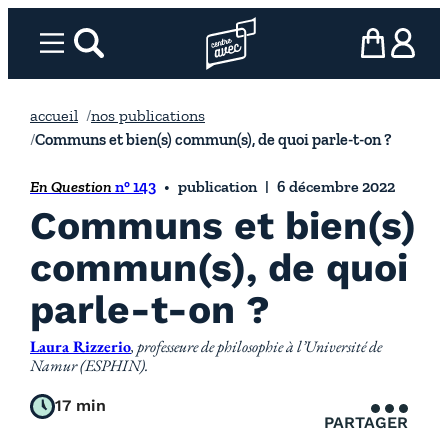
Aller
au
Menu
rechercher
Page d’accueil l’association
mon panier
ma com
contenu
accueil
nos publications
Communs et bien(s) commun(s), de quoi parle-t-on ?
En Question
n° 143
publication
6 décembre 2022
Communs et bien(s)
commun(s), de quoi
parle-t-on ?
Laura Rizzerio
, professeure de philosophie à l’Université de
Namur (ESPHIN).
17 min
PARTAGER