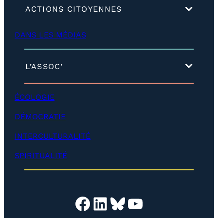
(
ACTIONS CITOYENNES
d
é
DANS LES MÉDIAS
v
e
l
o
(
L’ASSOC’
p
d
p
é
e
v
ÉCOLOGIE
r
e
)
l
DÉMOCRATIE
o
p
INTERCULTURALITÉ
p
e
SPIRITUALITÉ
r
)
Facebook
LinkedIn
Bluesky
YouTube