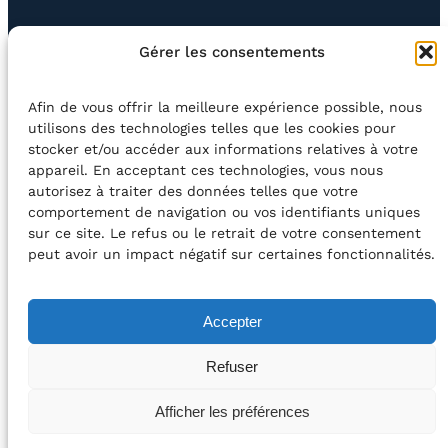
EN QUESTION
BOUTIQUE
NEWSLETTER
Gérer les consentements
CONTACT
Afin de vous offrir la meilleure expérience possible, nous
Rechercher
utilisons des technologies telles que les cookies pour
stocker et/ou accéder aux informations relatives à votre
appareil. En acceptant ces technologies, vous nous
©2026 Centre Avec asbl
BE33 5230​ 8091​ 4546
autorisez à traiter des données telles que votre
comportement de navigation ou vos identifiants uniques
sur ce site. Le refus ou le retrait de votre consentement
avec le soutien de la Fédération Wallonie-Bruxelles
peut avoir un impact négatif sur certaines fonctionnalités.
DÉCLARATION D’ACCESSIBILITÉ
Accepter
POLITIQUE DE CONFIDENTIALITÉ
Refuser
2026 – Design et Conception : Centre Avec –
Afficher les préférences
Développement :
Média Animation asbl