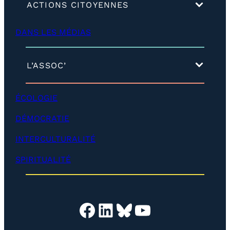
(
ACTIONS CITOYENNES
d
é
DANS LES MÉDIAS
v
e
l
o
(
L’ASSOC’
p
d
p
é
e
v
ÉCOLOGIE
r
e
)
l
DÉMOCRATIE
o
p
INTERCULTURALITÉ
p
e
SPIRITUALITÉ
r
)
Facebook
LinkedIn
Bluesky
YouTube