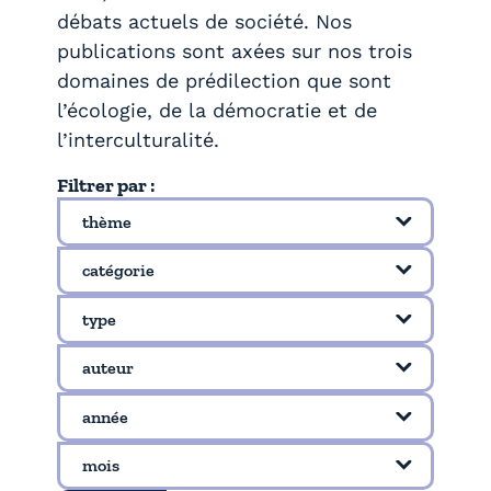
débats actuels de société. Nos
publications sont axées sur nos trois
domaines de prédilection que sont
l’écologie, de la démocratie et de
l’interculturalité.
Filtrer par :
Filtrer par thème
thème
catégorie
type
auteur
année
mois