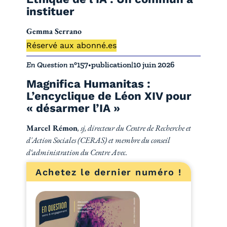
instituer
Gemma Serrano
Réservé aux abonné.es
En Question
n°157
•
publication
|
10 juin 2026
Magnifica Humanitas :
L’encyclique de Léon XIV pour
« désarmer l’IA »
Marcel Rémon
, sj, directeur du Centre de Recherche et
d'Action Sociales (CERAS) et membre du conseil
d‘administration du Centre Avec.
Achetez le dernier numéro !