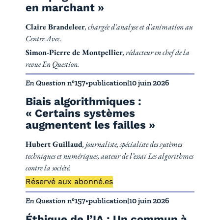
en marchant »
Claire Brandeleer
, chargée d'analyse et d'animation au
Centre Avec.
Simon-Pierre de Montpellier
, rédacteur en chef de la
revue En Question.
En Question
n°157
•
publication
|
10 juin 2026
Biais algorithmiques :
« Certains systèmes
augmentent les failles »
Hubert Guillaud
, journaliste, spécialiste des systèmes
techniques et numériques, auteur de l’essai Les algorithmes
contre la société.
Réservé aux abonné.es
En Question
n°157
•
publication
|
10 juin 2026
Éthique de l’IA : Un commun à