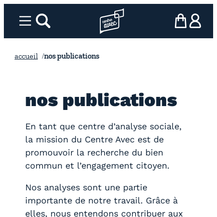
Aller
au
Menu
rechercher
Page d’accueil l’association
mon panier
ma com
contenu
accueil
nos publications
nos publications
En tant que centre d’analyse sociale,
la mission du Centre Avec est de
promouvoir la recherche du bien
commun et l’engagement citoyen.
Nos analyses sont une partie
importante de notre travail. Grâce à
elles, nous entendons contribuer aux