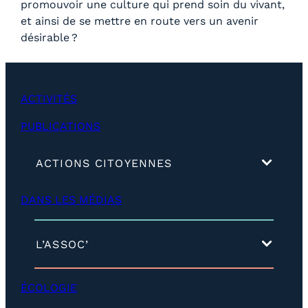
promouvoir une culture qui prend soin du vivant,
et ainsi de se mettre en route vers un avenir
désirable ?
ACTIVITÉS
PUBLICATIONS
(
ACTIONS CITOYENNES
d
é
DANS LES MÉDIAS
v
e
l
o
(
L’ASSOC’
p
d
p
é
e
v
ÉCOLOGIE
r
e
)