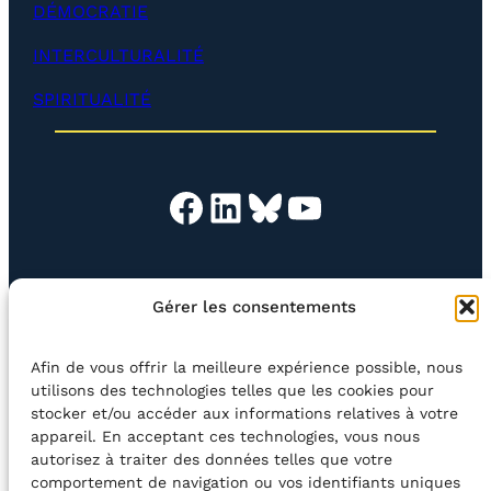
l
DÉMOCRATIE
o
p
INTERCULTURALITÉ
p
e
SPIRITUALITÉ
r
)
Facebook
LinkedIn
Bluesky
YouTube
EN QUESTION
BOUTIQUE
NEWSLETTER
Gérer les consentements
CONTACT
Afin de vous offrir la meilleure expérience possible, nous
Rechercher
utilisons des technologies telles que les cookies pour
stocker et/ou accéder aux informations relatives à votre
appareil. En acceptant ces technologies, vous nous
©2026 Centre Avec asbl
BE33 5230​ 8091​ 4546
autorisez à traiter des données telles que votre
comportement de navigation ou vos identifiants uniques