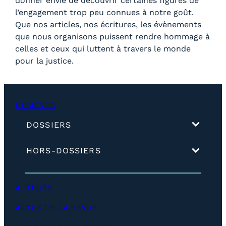
donner envie de découvrir certaines figures de
l’engagement trop peu connues à notre goût.
Que nos articles, nos écritures, les évènements
que nous organisons puissent rendre hommage à
celles et ceux qui luttent à travers le monde
pour la justice.
NUMÉROS
(
DOSSIERS
d
é
(
HORS-DOSSIERS
v
d
e
é
l
v
o
AUTEURS
e
p
l
p
ACTUS DE LA REVUE
o
e
p
r