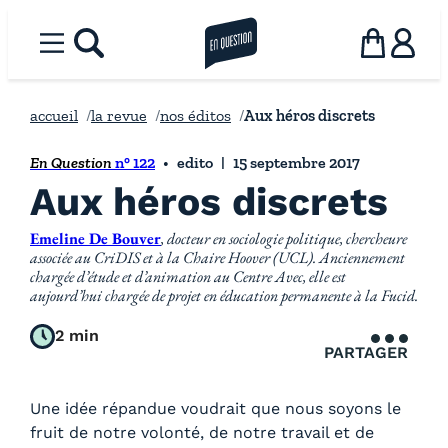
Aller
au
Menu
rechercher
la revue en question
Panier
Utilisat
contenu
accueil
la revue
nos éditos
Aux héros discrets
En Question
n° 122
edito
15 septembre 2017
Aux héros discrets
Emeline De Bouver
, docteur en sociologie politique, chercheure
associée au CriDIS et à la Chaire Hoover (UCL). Anciennement
chargée d’étude et d’animation au Centre Avec, elle est
aujourd’hui chargée de projet en éducation permanente à la Fucid.
2 min
PARTAGER
Une idée répandue voudrait que nous soyons le
fruit de notre volonté, de notre travail et de