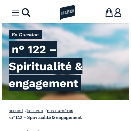
Aller
au
Menu
rechercher
la revue en question
Panier
Utilisat
contenu
En Question
n° 122 –
Spiritualité &
engagement
accueil
la revue
nos numéros
n° 122 – Spiritualité & engagement