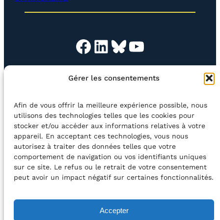
Facebook
LinkedIn
Bluesky
YouTube
Gérer les consentements
L’ASSOC’
BOUTIQUE
NEWSLETTER
CONTACT
Afin de vous offrir la meilleure expérience possible, nous
Rechercher
utilisons des technologies telles que les cookies pour
stocker et/ou accéder aux informations relatives à votre
appareil. En acceptant ces technologies, vous nous
©2026 Centre Avec asbl
BE33 5230​ 8091​ 4546
autorisez à traiter des données telles que votre
comportement de navigation ou vos identifiants uniques
sur ce site. Le refus ou le retrait de votre consentement
avec le soutien de la Fédération Wallonie-Bruxelles
peut avoir un impact négatif sur certaines fonctionnalités.
DÉCLARATION D’ACCESSIBILITÉ
Accepter
POLITIQUE DE CONFIDENTIALITÉ