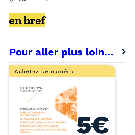
en bref
Pour aller plus loin…
Achetez ce numéro !
5€