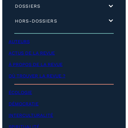
(
DOSSIERS
d
é
(
HORS-DOSSIERS
v
d
e
é
l
v
o
AUTEURS
e
p
l
p
ACTUS DE LA REVUE
o
e
p
r
p
À PROPOS DE LA REVUE
)
e
r
OÙ TROUVER LA REVUE ?
)
ÉCOLOGIE
DÉMOCRATIE
INTERCULTURALITÉ
SPIRITUALITÉ