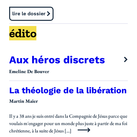
lire le dossier
édito
Aux héros discrets
Emeline De Bouver
La théologie de la libération
Publications de la revue
Martin Maier
Il y a 38 ans je suis entré dans la Compagnie de Jésus parce que
voulais m´engager pour un monde plus juste à partir de ma foi
chrétienne, à la suite de Jésus […]