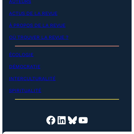
AUTEURS
e
p
l
p
ACTUS DE LA REVUE
o
e
p
r
p
À PROPOS DE LA REVUE
)
e
r
OÙ TROUVER LA REVUE ?
)
ÉCOLOGIE
DÉMOCRATIE
INTERCULTURALITÉ
SPIRITUALITÉ
Facebook
LinkedIn
Bluesky
YouTube