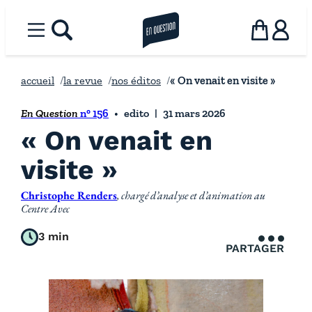
Aller
au
Menu
rechercher
la revue en question
Panier
Utilisat
contenu
accueil
la revue
nos éditos
« On venait en visite »
En Question
n° 156
edito
31 mars 2026
« On venait en
visite »
Christophe Renders
, chargé d’analyse et d’animation au
Centre Avec
3 min
PARTAGER