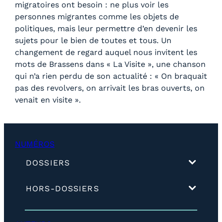
migratoires ont besoin : ne plus voir les
personnes migrantes comme les objets de
politiques, mais leur permettre d’en devenir les
sujets pour le bien de toutes et tous. Un
changement de regard auquel nous invitent les
mots de Brassens dans « La Visite », une chanson
qui n’a rien perdu de son actualité : « On braquait
pas des revolvers, on arrivait les bras ouverts, on
venait en visite ».
NUMÉROS
(
DOSSIERS
d
é
(
HORS-DOSSIERS
v
d
e
é
l
v
o