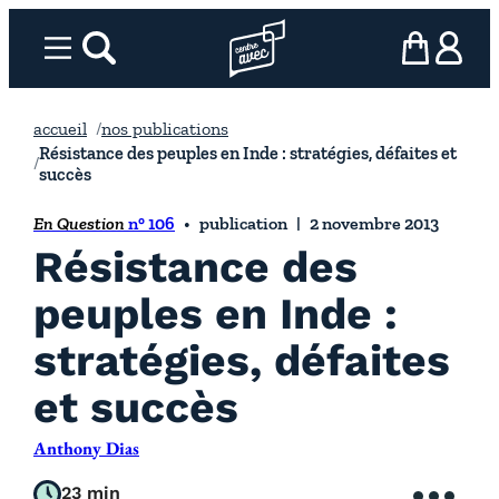
Aller
au
Menu
rechercher
Page d’accueil l’association
mon panier
ma com
contenu
accueil
nos publications
Résistance des peuples en Inde : stratégies, défaites et
succès
En Question
n° 106
publication
2 novembre 2013
Résistance des
peuples en Inde :
stratégies, défaites
et succès
Anthony Dias
23 min