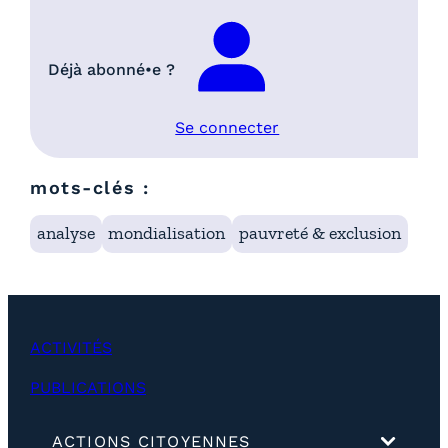
Déjà abonné•e ?
Se connecter
mots-clés :
analyse
mondialisation
pauvreté & exclusion
ACTIVITÉS
PUBLICATIONS
(
ACTIONS CITOYENNES