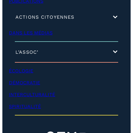
PUBLICATIONS
(
ACTIONS CITOYENNES
d
é
DANS LES MÉDIAS
v
e
l
o
(
L’ASSOC’
p
d
p
é
e
v
ÉCOLOGIE
r
e
)
l
DÉMOCRATIE
o
p
INTERCULTURALITÉ
p
e
SPIRITUALITÉ
r
)