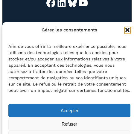
Facebook
LinkedIn
Bluesky
YouTube
EN QUESTION
BOUTIQUE
NEWSLETTER
Gérer les consentements
CONTACT
Afin de vous offrir la meilleure expérience possible, nous
Rechercher
utilisons des technologies telles que les cookies pour
stocker et/ou accéder aux informations relatives à votre
appareil. En acceptant ces technologies, vous nous
©2026 Centre Avec asbl
BE33 5230​ 8091​ 4546
autorisez à traiter des données telles que votre
comportement de navigation ou vos identifiants uniques
sur ce site. Le refus ou le retrait de votre consentement
avec le soutien de la Fédération Wallonie-Bruxelles
peut avoir un impact négatif sur certaines fonctionnalités.
DÉCLARATION D’ACCESSIBILITÉ
Accepter
POLITIQUE DE CONFIDENTIALITÉ
Refuser
2026 – Design et Conception : Centre Avec –