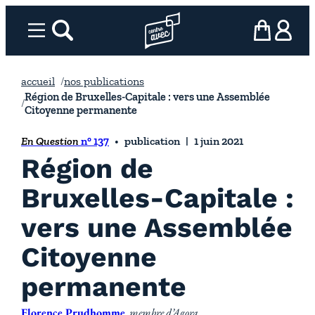
Aller
au
Menu
rechercher
Page d’accueil l’association
mon panier
ma com
contenu
accueil
nos publications
Région de Bruxelles-Capitale : vers une Assemblée
Citoyenne permanente
En Question
n° 137
publication
1 juin 2021
Région de
Bruxelles-Capitale :
vers une Assemblée
Citoyenne
permanente
Florence Prudhomme
, membre d’Agora.