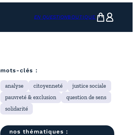
EN QUESTION
BOUTIQUE
mon panier
ma compte
mots-clés :
analyse
citoyenneté
justice sociale
pauvreté & exclusion
question de sens
solidarité
nos thématiques :