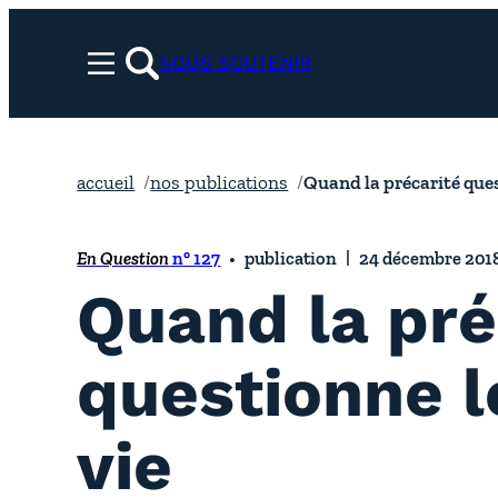
Aller
au
NOUS SOUTENIR
Menu
contenu
rechercher
accueil
nos publications
Quand la précarité ques
En Question
n° 127
publication
24 décembre 201
Quand la pré
questionne l
vie