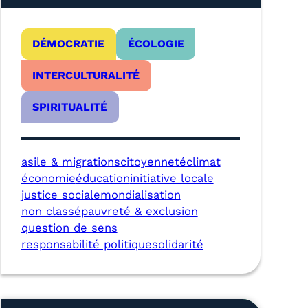
DÉMOCRATIE
ÉCOLOGIE
INTERCULTURALITÉ
SPIRITUALITÉ
asile & migrations
citoyenneté
climat
économie
éducation
initiative locale
justice sociale
mondialisation
non classé
pauvreté & exclusion
question de sens
responsabilité politique
solidarité