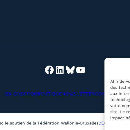
Facebook
LinkedIn
Bluesky
YouTube
Afin de vo
des techn
EN QUESTION
BOUTIQUE
NEWSLETTER
CONTACT
aux infor
Reche
technolog
votre com
site. Le 
impact né
ec le soutien de la Fédération Wallonie-Bruxelles
DÉCLARATION D