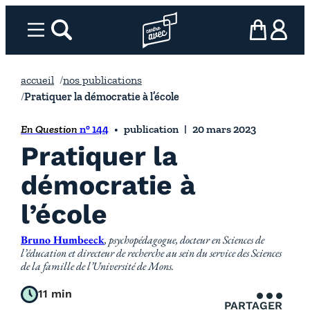
Aller
au
Menu
rechercher
Page d’accueil l’association
mon panier
ma com
contenu
accueil
nos publications
Pratiquer la démocratie à l’école
En Question
n° 144
publication
20 mars 2023
Pratiquer la
démocratie à
l’école
Bruno Humbeeck
, psychopédagogue, docteur en Sciences de
l’éducation et directeur de recherche au sein du service des Sciences
de la famille de l’Université de Mons.
11 min
PARTAGER