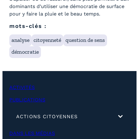
dominants d’utiliser une démocratie de surface
pour y faire la pluie et le beau temps.
mots-clés :
analyse
citoyenneté
question de sens
démocratie
ACTIVITÉS
PUBLICATIONS
(
ACTIONS CITOYENNES
d
é
DANS LES MÉDIAS
v