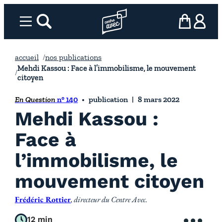
Aller
au
Menu
rechercher
Page d’accueil l’association
mon panier
ma com
contenu
accueil
nos publications
Mehdi Kassou : Face à l’immobilisme, le mouvement
citoyen
En Question
n° 140
publication
8 mars 2022
Mehdi Kassou :
Face à
l’immobilisme, le
mouvement citoyen
Frédéric Rottier
, directeur du Centre Avec.
12 min