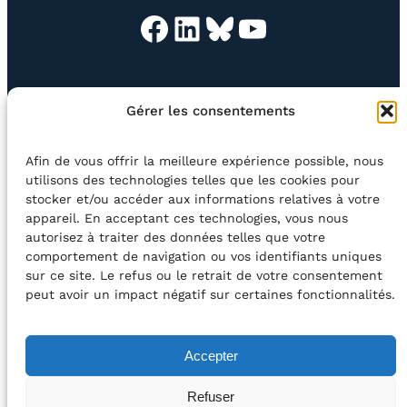
Facebook
LinkedIn
Bluesky
YouTube
EN QUESTION
BOUTIQUE
NEWSLETTER
Gérer les consentements
CONTACT
Afin de vous offrir la meilleure expérience possible, nous
Rechercher
utilisons des technologies telles que les cookies pour
stocker et/ou accéder aux informations relatives à votre
appareil. En acceptant ces technologies, vous nous
©2026 Centre Avec asbl
BE33 5230​ 8091​ 4546
autorisez à traiter des données telles que votre
comportement de navigation ou vos identifiants uniques
sur ce site. Le refus ou le retrait de votre consentement
avec le soutien de la Fédération Wallonie-Bruxelles
peut avoir un impact négatif sur certaines fonctionnalités.
DÉCLARATION D’ACCESSIBILITÉ
Accepter
POLITIQUE DE CONFIDENTIALITÉ
Refuser