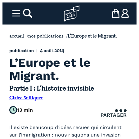
Aller
au
Menu
rechercher
Page d’accueil l’association
mon panier
ma com
contenu
accueil
nos publications
L’Europe et le Migrant.
publication
4 août 2014
L’Europe et le
Migrant.
Partie I : L’histoire invisible
Claire Wiliquet
13 min
PARTAGER
Il existe beaucoup d’idées reçues qui circulent
sur l’immigration : nous risquons une invasion