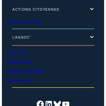
(
ACTIONS CITOYENNES
d
é
DANS LES MÉDIAS
v
e
l
o
(
L’ASSOC’
p
d
p
é
e
v
ÉCOLOGIE
r
e
)
l
DÉMOCRATIE
o
p
INTERCULTURALITÉ
p
e
SPIRITUALITÉ
r
)
Facebook
LinkedIn
Bluesky
YouTube