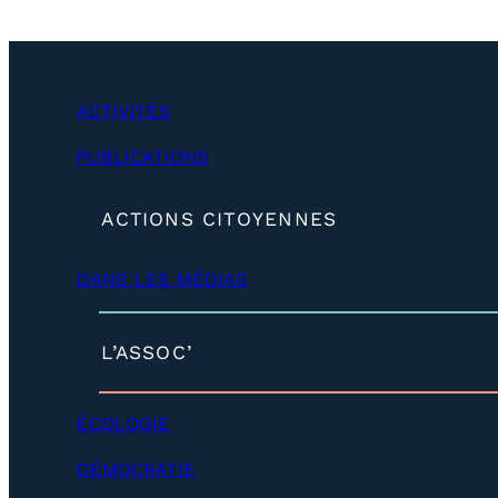
ACTIVITÉS
PUBLICATIONS
(
ACTIONS CITOYENNES
d
é
DANS LES MÉDIAS
v
e
l
o
(
L’ASSOC’
p
d
p
é
e
v
ÉCOLOGIE
r
e
)
l
DÉMOCRATIE
o