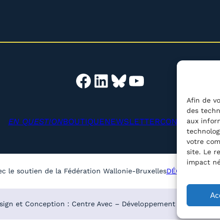
Facebook
LinkedIn
Bluesky
YouTube
Afin de vo
des techn
EN QUESTION
BOUTIQUE
NEWSLETTER
CONTACT
aux infor
Reche
technolog
votre com
site. Le 
impact né
ec le soutien de la Fédération Wallonie-Bruxelles
DÉCLARATION D
Ac
sign et Conception : Centre Avec – Développement :
Média Anim