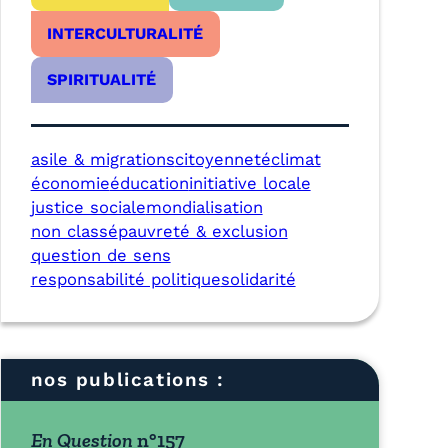
INTERCULTURALITÉ
SPIRITUALITÉ
asile & migrations
citoyenneté
climat
économie
éducation
initiative locale
justice sociale
mondialisation
non classé
pauvreté & exclusion
question de sens
responsabilité politique
solidarité
nos publications :
En Question
n°157