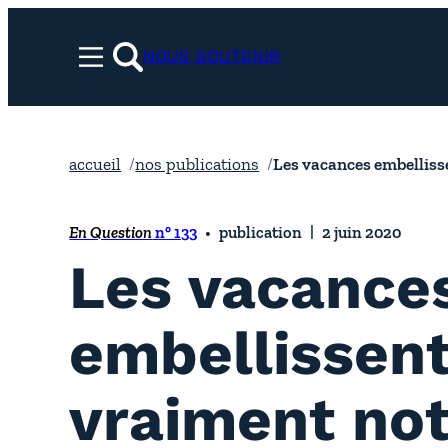
Aller
au
NOUS SOUTENIR
Menu
contenu
rechercher
accueil
nos publications
Les vacances embellisse
En Question
n° 133
publication
2 juin 2020
Les vacance
embellissent
vraiment not