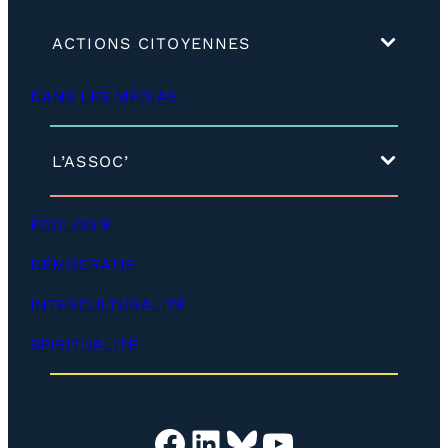
(
ACTIONS CITOYENNES
d
é
DANS LES MÉDIAS
v
e
l
o
(
L’ASSOC’
p
d
p
é
e
v
ÉCOLOGIE
r
e
)
l
DÉMOCRATIE
o
p
INTERCULTURALITÉ
p
e
SPIRITUALITÉ
r
)
Facebook
LinkedIn
Bluesky
YouTube