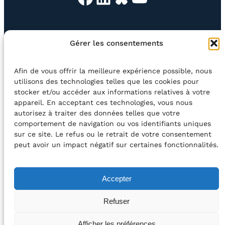
EN QUESTION
BOUTIQUE
NEWSLETTER
Gérer les consentements
CONTACT
Afin de vous offrir la meilleure expérience possible, nous
Rechercher
utilisons des technologies telles que les cookies pour
stocker et/ou accéder aux informations relatives à votre
appareil. En acceptant ces technologies, vous nous
©2026 Centre Avec asbl
BE33 5230​ 8091​ 4546
autorisez à traiter des données telles que votre
comportement de navigation ou vos identifiants uniques
sur ce site. Le refus ou le retrait de votre consentement
avec le soutien de la Fédération Wallonie-Bruxelles
peut avoir un impact négatif sur certaines fonctionnalités.
DÉCLARATION D’ACCESSIBILITÉ
Accepter
POLITIQUE DE CONFIDENTIALITÉ
Refuser
2026 – Design et Conception : Centre Avec –
Afficher les préférences