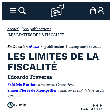
Aller
au
Menu
rechercher
Page d’accueil l’association
mon panier
ma com
contenu
accueil
nos publications
LES LIMITES DE LA FISCALITÉ
En Question
n° 142
publication
12 septembre 2022
LES LIMITES DE LA
FISCALITÉ
Edoardo Traversa
Frédéric Rottier
, directeur du Centre Avec.
Simon-Pierre de Montpellier
, rédacteur en chef de la revue En
Question.
17 min
PARTAGER