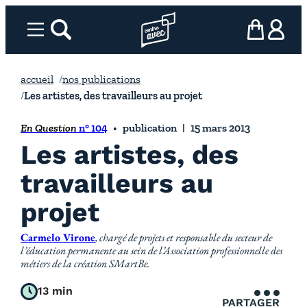
Aller
au
Menu
rechercher
Page d’accueil l’association
mon panier
ma com
contenu
accueil
nos publications
Les artistes, des travailleurs au projet
En Question
n° 104
publication
15 mars 2013
Les artistes, des
travailleurs au
projet
Carmelo Virone
, chargé de projets et responsable du secteur de
l’éducation permanente au sein de l’Association professionnelle des
métiers de la création SMartBe.
13 min
PARTAGER