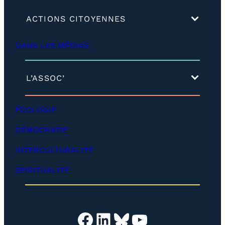
(
ACTIONS CITOYENNES
d
é
DANS LES MÉDIAS
v
e
l
o
(
L’ASSOC’
p
d
p
é
e
v
ÉCOLOGIE
r
e
)
l
DÉMOCRATIE
o
p
INTERCULTURALITÉ
p
e
SPIRITUALITÉ
r
)
Facebook
LinkedIn
Bluesky
YouTube