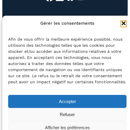
EN QUESTION
BOUTIQUE
NEWSLETTER
Gérer les consentements
CONTACT
Afin de vous offrir la meilleure expérience possible, nous
Rechercher
utilisons des technologies telles que les cookies pour
stocker et/ou accéder aux informations relatives à votre
appareil. En acceptant ces technologies, vous nous
©2026 Centre Avec asbl
BE33 5230​ 8091​ 4546
autorisez à traiter des données telles que votre
comportement de navigation ou vos identifiants uniques
sur ce site. Le refus ou le retrait de votre consentement
avec le soutien de la Fédération Wallonie-Bruxelles
peut avoir un impact négatif sur certaines fonctionnalités.
DÉCLARATION D’ACCESSIBILITÉ
Accepter
POLITIQUE DE CONFIDENTIALITÉ
Refuser
2026 – Design et Conception : Centre Avec –
Afficher les préférences