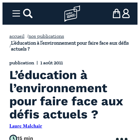
Aller
au
Menu
rechercher
Page d’accueil l’association
mon panier
ma com
contenu
accueil
nos publications
L’éducation à l’environnement pour faire face aux défis
actuels ?
publication
1 août 2011
L’éducation à
l’environnement
pour faire face aux
défis actuels ?
Laure Malchair
15 min