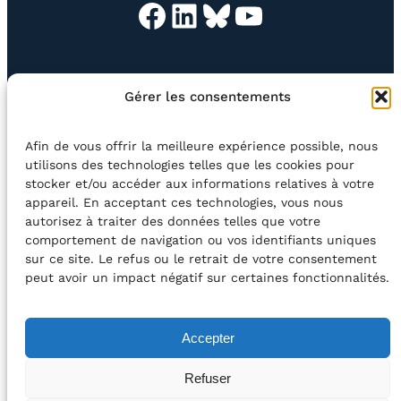
Facebook
LinkedIn
Bluesky
YouTube
EN QUESTION
BOUTIQUE
NEWSLETTER
Gérer les consentements
CONTACT
Afin de vous offrir la meilleure expérience possible, nous
Rechercher
utilisons des technologies telles que les cookies pour
stocker et/ou accéder aux informations relatives à votre
appareil. En acceptant ces technologies, vous nous
©2026 Centre Avec asbl
BE33 5230​ 8091​ 4546
autorisez à traiter des données telles que votre
comportement de navigation ou vos identifiants uniques
sur ce site. Le refus ou le retrait de votre consentement
avec le soutien de la Fédération Wallonie-Bruxelles
peut avoir un impact négatif sur certaines fonctionnalités.
DÉCLARATION D’ACCESSIBILITÉ
Accepter
POLITIQUE DE CONFIDENTIALITÉ
Refuser