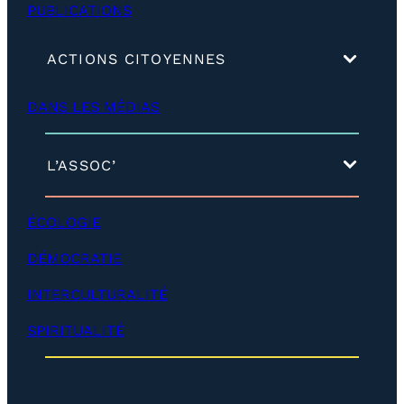
PUBLICATIONS
(
ACTIONS CITOYENNES
d
é
DANS LES MÉDIAS
v
e
l
o
(
L’ASSOC’
p
d
p
é
e
v
ÉCOLOGIE
r
e
)
l
DÉMOCRATIE
o
p
INTERCULTURALITÉ
p
e
SPIRITUALITÉ
r
)