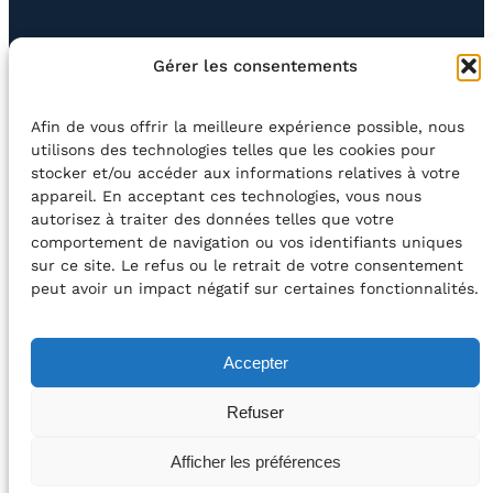
EN QUESTION
BOUTIQUE
NEWSLETTER
Gérer les consentements
CONTACT
Afin de vous offrir la meilleure expérience possible, nous
Rechercher
utilisons des technologies telles que les cookies pour
stocker et/ou accéder aux informations relatives à votre
appareil. En acceptant ces technologies, vous nous
©2026 Centre Avec asbl
BE33 5230​ 8091​ 4546
autorisez à traiter des données telles que votre
comportement de navigation ou vos identifiants uniques
sur ce site. Le refus ou le retrait de votre consentement
avec le soutien de la Fédération Wallonie-Bruxelles
peut avoir un impact négatif sur certaines fonctionnalités.
DÉCLARATION D’ACCESSIBILITÉ
Accepter
POLITIQUE DE CONFIDENTIALITÉ
Refuser
2026 – Design et Conception : Centre Avec –
Afficher les préférences
Développement :
Média Animation asbl