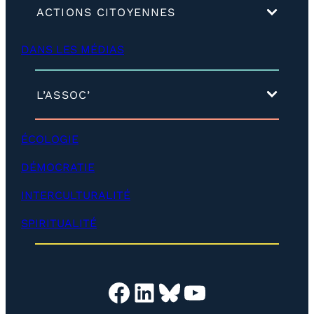
(
ACTIONS CITOYENNES
d
é
DANS LES MÉDIAS
v
e
l
o
(
L’ASSOC’
p
d
p
é
e
v
ÉCOLOGIE
r
e
)
l
DÉMOCRATIE
o
p
INTERCULTURALITÉ
p
e
SPIRITUALITÉ
r
)
Facebook
LinkedIn
Bluesky
YouTube