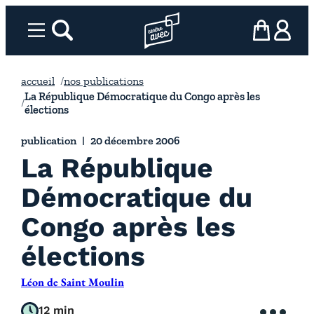
Aller
au
Menu
rechercher
Page d’accueil l’association
mon panier
ma com
contenu
accueil
nos publications
La République Démocratique du Congo après les
élections
publication
20 décembre 2006
La République
Démocratique du
Congo après les
élections
Léon de Saint Moulin
12 min