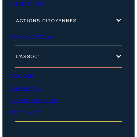
PUBLICATIONS
(
ACTIONS CITOYENNES
d
é
DANS LES MÉDIAS
v
e
l
o
(
L’ASSOC’
p
d
p
é
e
v
ÉCOLOGIE
r
e
)
l
DÉMOCRATIE
o
p
INTERCULTURALITÉ
p
e
SPIRITUALITÉ
r
)