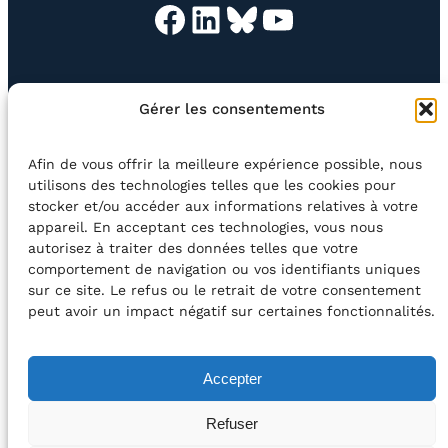
Facebook
LinkedIn
Bluesky
YouTube
EN QUESTION
BOUTIQUE
NEWSLETTER
Gérer les consentements
CONTACT
Afin de vous offrir la meilleure expérience possible, nous
Rechercher
utilisons des technologies telles que les cookies pour
stocker et/ou accéder aux informations relatives à votre
appareil. En acceptant ces technologies, vous nous
©2026 Centre Avec asbl
BE33 5230​ 8091​ 4546
autorisez à traiter des données telles que votre
comportement de navigation ou vos identifiants uniques
sur ce site. Le refus ou le retrait de votre consentement
avec le soutien de la Fédération Wallonie-Bruxelles
peut avoir un impact négatif sur certaines fonctionnalités.
DÉCLARATION D’ACCESSIBILITÉ
Accepter
POLITIQUE DE CONFIDENTIALITÉ
Refuser