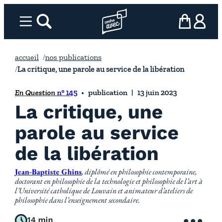
Aller
au
Menu
rechercher
Page d’accueil l’association
mon panier
ma com
contenu
accueil
nos publications
La critique, une parole au service de la libération
En Question
n° 145
publication
13 juin 2023
La critique, une
parole au service
de la libération
Jean-Baptiste Ghins
, diplômé en philosophie contemporaine,
doctorant en philosophie de la technologie et philosophie de l’art à
l’Université catholique de Louvain et animateur d’ateliers de
philosophie dans l’enseignement secondaire.
14 min