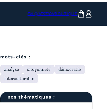
EN QUESTION
BOUTIQUE
mon panier
ma compte
mots-clés :
analyse
citoyenneté
démocratie
interculturalité
nos thématiques :