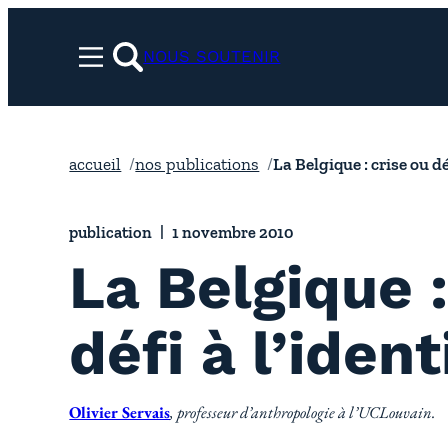
Aller
au
NOUS SOUTENIR
Menu
contenu
rechercher
accueil
nos publications
La Belgique : crise ou déf
publication
1 novembre 2010
La Belgique :
défi à l’ident
Olivier Servais
, professeur d’anthropologie à l’UCLouvain.