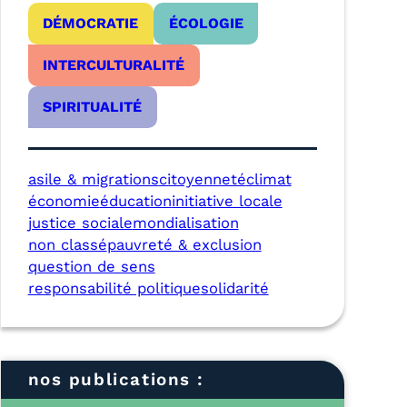
DÉMOCRATIE
ÉCOLOGIE
INTERCULTURALITÉ
SPIRITUALITÉ
asile & migrations
citoyenneté
climat
économie
éducation
initiative locale
justice sociale
mondialisation
non classé
pauvreté & exclusion
question de sens
responsabilité politique
solidarité
nos publications :