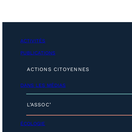
ACTIVITÉS
PUBLICATIONS
(
ACTIONS CITOYENNES
d
é
DANS LES MÉDIAS
v
e
l
o
(
L’ASSOC’
p
d
p
é
e
v
ÉCOLOGIE
r
e