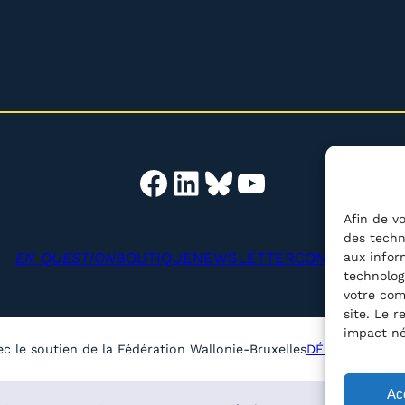
Facebook
LinkedIn
Bluesky
YouTube
Afin de vo
des techn
EN QUESTION
BOUTIQUE
NEWSLETTER
CONTACT
aux infor
Reche
technolog
votre com
site. Le 
impact né
ec le soutien de la Fédération Wallonie-Bruxelles
DÉCLARATION D
Ac