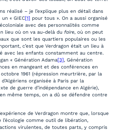
s réalisé – je l’explique plus en détail dans
e un « GIEC
[1]
pour tous ». On a aussi organisé
 décoloniale avec des personnalités comme
 un lieu où on va au-delà du
faire
, où on peut
naux que sont les quartiers populaires ou les
ortant, c’est que Verdragon était un lieu à
ensé avec les enfants constamment au centre.
logan « Génération Adama
[3]
, Génération
ences en mangeant et des conférences en
tobre 1961 (répression meurtrière, par la
 d’Algériens organisée à Paris par la
exte de guerre d’indépendance en Algérie),
et, en même temps, on a dû se défendre contre
 l’expérience de Verdragon montre que, lorsque
 l’écologie comme outil de libération,
ctions virulentes, de toutes parts, y compris