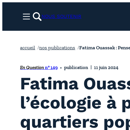
Aller
au
NOUS SOUTENIR
Menu
contenu
rechercher
accueil
nos publications
Fatima Ouassak : Penser
En Question
n° 149
publication
11 juin 2024
Fatima Ouas
l’écologie à 
quartiers po