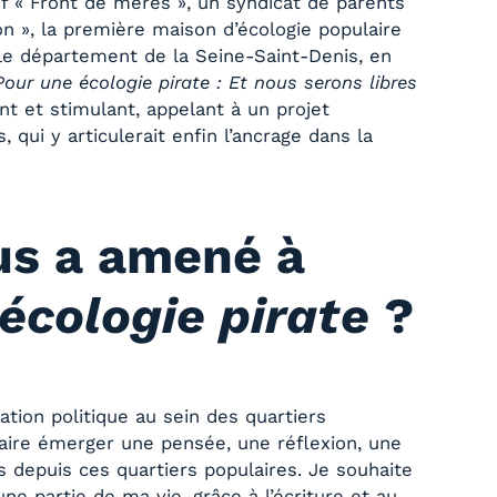
tif « Front de mères », un syndicat de parents
on », la première maison d’écologie populaire
 le département de la Seine-Saint-Denis, en
Pour une écologie pirate : Et nous serons libres
nt et stimulant, appelant à un projet
s, qui y articulerait enﬁn l’ancrage dans la
us a amené à
écologie pirate
?
ation politique au sein des quartiers
faire émerger une pensée, une réflexion, une
es depuis ces quartiers populaires. Je souhaite
e partie de ma vie, grâce à l’écriture et au