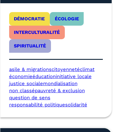
DÉMOCRATIE
ÉCOLOGIE
INTERCULTURALITÉ
SPIRITUALITÉ
asile & migrations
citoyenneté
climat
économie
éducation
initiative locale
justice sociale
mondialisation
non classé
pauvreté & exclusion
question de sens
responsabilité politique
solidarité