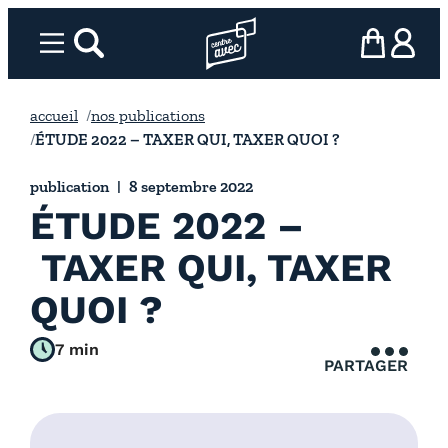
Aller
au
Menu
rechercher
Page d’accueil l’association
mon panier
ma com
contenu
accueil
nos publications
ÉTUDE 2022 – TAXER QUI, TAXER QUOI ?
publication
8 septembre 2022
ÉTUDE 2022 –
TAXER QUI, TAXER
QUOI ?
7 min
PARTAGER