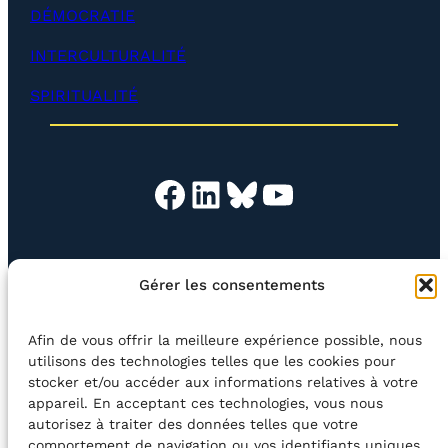
)
l
DÉMOCRATIE
o
p
INTERCULTURALITÉ
p
e
SPIRITUALITÉ
r
)
Facebook
LinkedIn
Bluesky
YouTube
EN QUESTION
BOUTIQUE
NEWSLETTER
Gérer les consentements
CONTACT
Afin de vous offrir la meilleure expérience possible, nous
Rechercher
utilisons des technologies telles que les cookies pour
stocker et/ou accéder aux informations relatives à votre
appareil. En acceptant ces technologies, vous nous
©2026 Centre Avec asbl
BE33 5230​ 8091​ 4546
autorisez à traiter des données telles que votre
comportement de navigation ou vos identifiants uniques