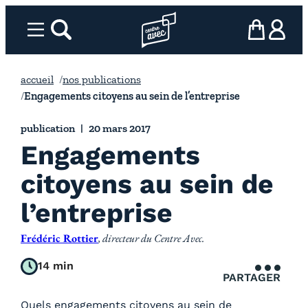
Aller
au
Menu
rechercher
Page d’accueil l’association
mon panier
ma com
contenu
accueil
nos publications
Engagements citoyens au sein de l’entreprise
publication
20 mars 2017
Engagements
citoyens au sein de
l’entreprise
Frédéric Rottier
, directeur du Centre Avec.
14 min
PARTAGER
Quels engagements citoyens au sein de