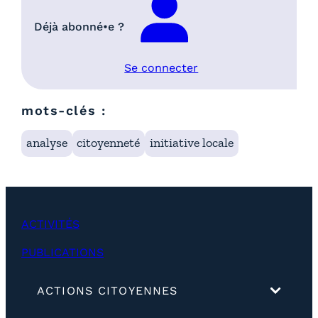
Déjà abonné•e ?
Se connecter
mots-clés :
analyse
citoyenneté
initiative locale
ACTIVITÉS
PUBLICATIONS
(
ACTIONS CITOYENNES
d
é