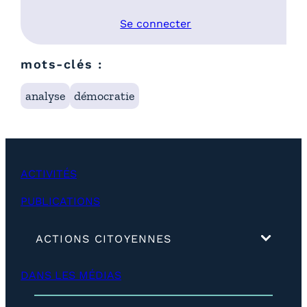
Se connecter
mots-clés :
analyse
démocratie
ACTIVITÉS
PUBLICATIONS
(
ACTIONS CITOYENNES
d
é
DANS LES MÉDIAS
v
e
l