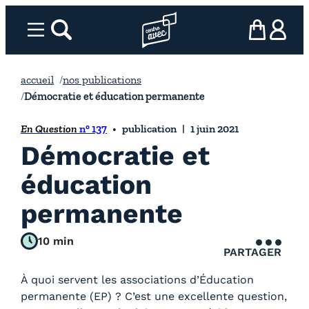
Aller
au
Menu
rechercher
Page d’accueil l’association
mon panier
ma com
contenu
accueil
nos publications
Démocratie et éducation permanente
En Question
n° 137
publication
1 juin 2021
Démocratie et
éducation
permanente
10 min
PARTAGER
À quoi servent les associations d’Éducation
permanente (EP) ? C’est une excellente question,