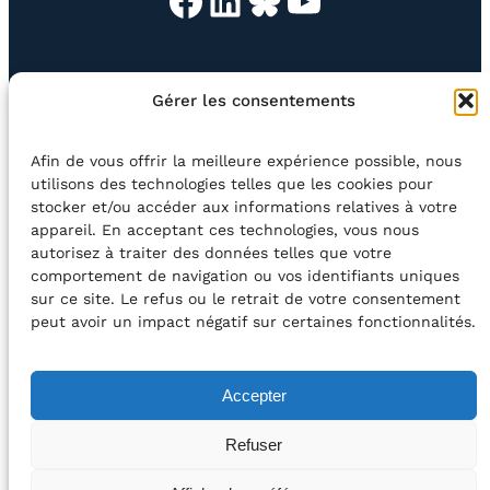
Facebook
LinkedIn
Bluesky
YouTube
EN QUESTION
BOUTIQUE
NEWSLETTER
Gérer les consentements
CONTACT
Afin de vous offrir la meilleure expérience possible, nous
Rechercher
utilisons des technologies telles que les cookies pour
stocker et/ou accéder aux informations relatives à votre
appareil. En acceptant ces technologies, vous nous
©2026 Centre Avec asbl
BE33 5230​ 8091​ 4546
autorisez à traiter des données telles que votre
comportement de navigation ou vos identifiants uniques
sur ce site. Le refus ou le retrait de votre consentement
avec le soutien de la Fédération Wallonie-Bruxelles
peut avoir un impact négatif sur certaines fonctionnalités.
DÉCLARATION D’ACCESSIBILITÉ
Accepter
POLITIQUE DE CONFIDENTIALITÉ
Refuser
2026 – Design et Conception : Centre Avec –