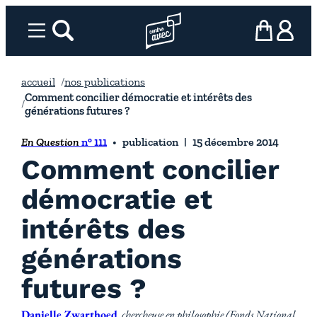
Aller
au
Menu
rechercher
Page d’accueil l’association
mon panier
ma com
contenu
accueil
nos publications
Comment concilier démocratie et intérêts des
générations futures ?
En Question
n° 111
publication
15 décembre 2014
Comment concilier
démocratie et
intérêts des
générations
futures ?
Danielle Zwarthoed
, chercheuse en philosophie (Fonds National