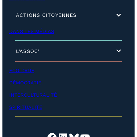
(
ACTIONS CITOYENNES
d
é
DANS LES MÉDIAS
v
e
l
o
(
L’ASSOC’
p
d
p
é
e
v
ÉCOLOGIE
r
e
)
l
DÉMOCRATIE
o
p
INTERCULTURALITÉ
p
e
SPIRITUALITÉ
r
)