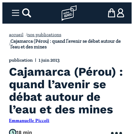
Aller
au
Menu
rechercher
Page d’accueil l’association
mon panier
ma com
contenu
accueil
nos publications
Cajamarca (Pérou) : quand l’avenir se débat autour de
l’eau et des mines
publication
1 juin 2013
Cajamarca (Pérou) :
quand l’avenir se
débat autour de
l’eau et des mines
Emmanuelle Piccoli
18 min