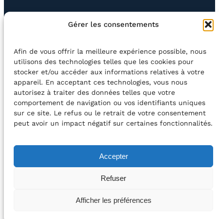
EN QUESTION
BOUTIQUE
NEWSLETTER
Gérer les consentements
CONTACT
Afin de vous offrir la meilleure expérience possible, nous
Rechercher
utilisons des technologies telles que les cookies pour
stocker et/ou accéder aux informations relatives à votre
appareil. En acceptant ces technologies, vous nous
©2026 Centre Avec asbl
BE33 5230​ 8091​ 4546
autorisez à traiter des données telles que votre
comportement de navigation ou vos identifiants uniques
sur ce site. Le refus ou le retrait de votre consentement
avec le soutien de la Fédération Wallonie-Bruxelles
peut avoir un impact négatif sur certaines fonctionnalités.
DÉCLARATION D’ACCESSIBILITÉ
Accepter
POLITIQUE DE CONFIDENTIALITÉ
Refuser
2026 – Design et Conception : Centre Avec –
Afficher les préférences
Développement :
Média Animation asbl