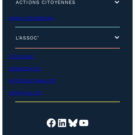
(
ACTIONS CITOYENNES
d
é
DANS LES MÉDIAS
v
e
l
o
(
L’ASSOC’
p
d
p
é
e
v
ÉCOLOGIE
r
e
)
l
DÉMOCRATIE
o
p
INTERCULTURALITÉ
p
e
SPIRITUALITÉ
r
)
Facebook
LinkedIn
Bluesky
YouTube