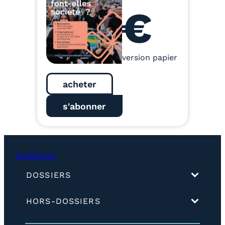
€
version papier
acheter
s'abonner
NUMÉROS
(
DOSSIERS
d
é
(
HORS-DOSSIERS
v
d
e
é
l