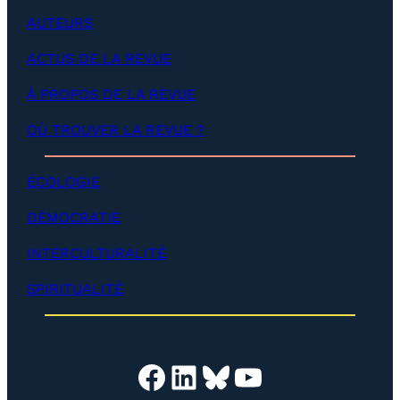
v
o
AUTEURS
e
p
l
p
ACTUS DE LA REVUE
o
e
p
r
p
À PROPOS DE LA REVUE
)
e
r
OÙ TROUVER LA REVUE ?
)
ÉCOLOGIE
DÉMOCRATIE
INTERCULTURALITÉ
SPIRITUALITÉ
Facebook
LinkedIn
Bluesky
YouTube