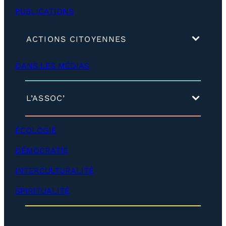
PUBLICATIONS
(
ACTIONS CITOYENNES
d
é
DANS LES MÉDIAS
v
e
l
o
(
L’ASSOC’
p
d
p
é
e
v
ÉCOLOGIE
r
e
)
l
DÉMOCRATIE
o
p
INTERCULTURALITÉ
p
e
SPIRITUALITÉ
r
)