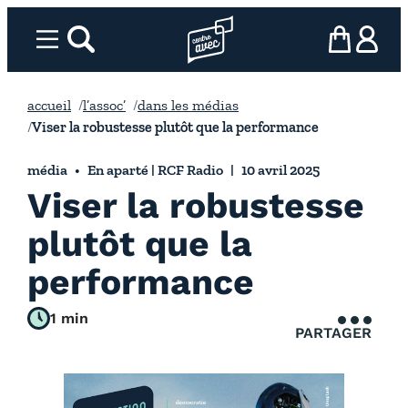
Aller
au
Menu
rechercher
Page d’accueil l’association
mon panier
ma com
contenu
accueil
l’assoc’
dans les médias
Viser la robustesse plutôt que la performance
média
En aparté | RCF Radio
10 avril 2025
Viser la robustesse
plutôt que la
performance
1 min
PARTAGER