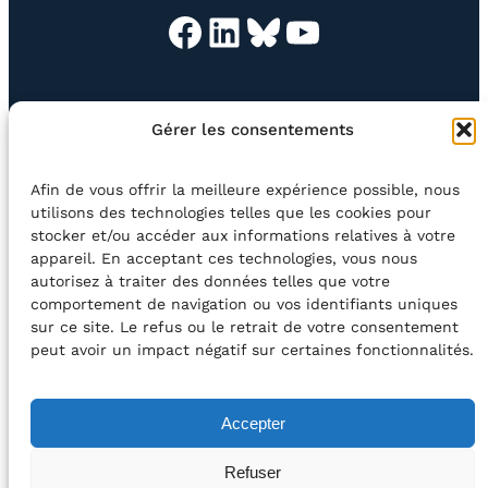
Facebook
LinkedIn
Bluesky
YouTube
EN QUESTION
BOUTIQUE
NEWSLETTER
Gérer les consentements
CONTACT
Afin de vous offrir la meilleure expérience possible, nous
Rechercher
utilisons des technologies telles que les cookies pour
stocker et/ou accéder aux informations relatives à votre
appareil. En acceptant ces technologies, vous nous
©2026 Centre Avec asbl
BE33 5230​ 8091​ 4546
autorisez à traiter des données telles que votre
comportement de navigation ou vos identifiants uniques
sur ce site. Le refus ou le retrait de votre consentement
avec le soutien de la Fédération Wallonie-Bruxelles
peut avoir un impact négatif sur certaines fonctionnalités.
DÉCLARATION D’ACCESSIBILITÉ
Accepter
POLITIQUE DE CONFIDENTIALITÉ
Refuser