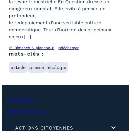
la revue trimestrielle En Question dresse un
dangereux constat. Elle invite à penser, en
profondeur,
le redéploiement d’une véritable culture
démocratique. Tour d’horizon des principaux
enjeux[…]
15_Dimanch15_planche-6
télécharger
mots-clés :
article
presse
écologie
ACTIVITÉS
PUBLICATIONS
(
ACTIONS CITOYENNES