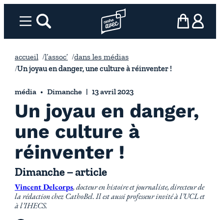
Aller
au
Menu
rechercher
Page d’accueil l’association
mon panier
ma com
contenu
accueil
l’assoc’
dans les médias
Un joyau en danger, une culture à réinventer !
média
Dimanche
13 avril 2023
Un joyau en danger,
une culture à
réinventer !
Dimanche – article
Vincent Delcorps
, docteur en histoire et journaliste, directeur de
la rédaction chez CathoBel. Il est aussi professeur invité à l’UCL et
à l’IHECS.