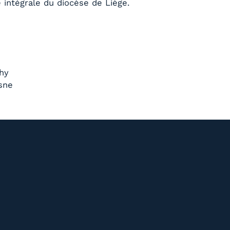
e intégrale du diocèse de Liège.
ahy
esne