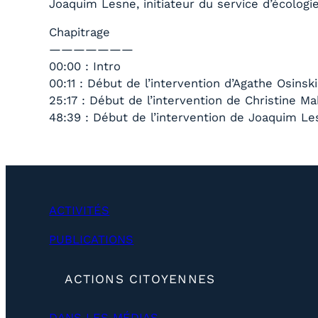
Joaquim Lesne, initiateur du service d’écologi
Chapitrage
———————
00:00 : Intro
00:11 : Début de l’intervention d’Agathe Osinski
25:17 : Début de l’intervention de Christine M
48:39 : Début de l’intervention de Joaquim L
ACTIVITÉS
PUBLICATIONS
(
ACTIONS CITOYENNES
d
é
DANS LES MÉDIAS