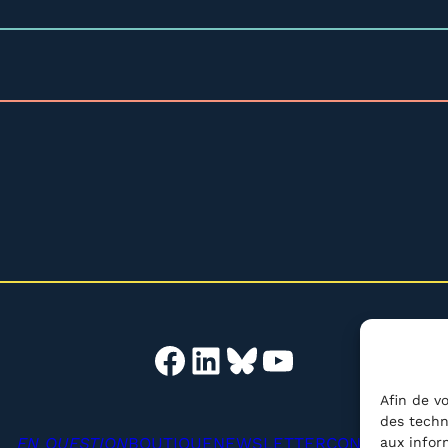
Facebook
LinkedIn
Bluesky
YouTube
Afin de vo
des techn
EN QUESTION
BOUTIQUE
NEWSLETTER
CONTACT
aux infor