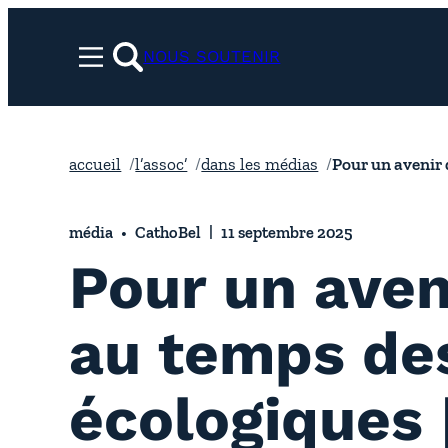
Aller
au
NOUS SOUTENIR
Menu
contenu
rechercher
accueil
l’assoc’
dans les médias
Pour un avenir 
média
CathoBel
11 septembre 2025
Pour un aven
au temps des
écologiques 