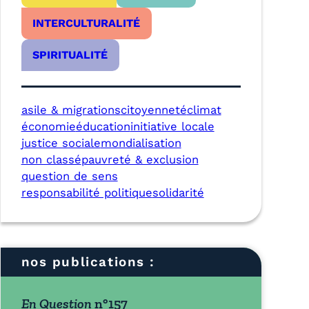
INTERCULTURALITÉ
SPIRITUALITÉ
asile & migrations
citoyenneté
climat
économie
éducation
initiative locale
justice sociale
mondialisation
non classé
pauvreté & exclusion
question de sens
responsabilité politique
solidarité
nos publications :
En Question
n°157