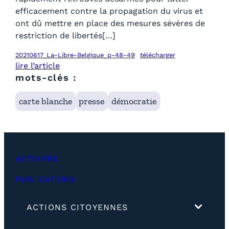
efficacement contre la propagation du virus et
ont dû mettre en place des mesures sévères de
restriction de libertés[…]
20210617_La-Libre-Belgique_p-48-49
télécharger
lire l’article
mots-clés :
carte blanche
presse
démocratie
ACTIVITÉS
PUBLICATIONS
(
ACTIONS CITOYENNES
d
é