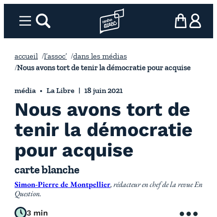
Aller
au
Menu
rechercher
Page d’accueil l’association
mon panier
ma com
contenu
accueil
l’assoc’
dans les médias
Nous avons tort de tenir la démocratie pour acquise
média
La Libre
18 juin 2021
Nous avons tort de
tenir la démocratie
pour acquise
carte blanche
Simon-Pierre de Montpellier
, rédacteur en chef de la revue En
Question.
3 min