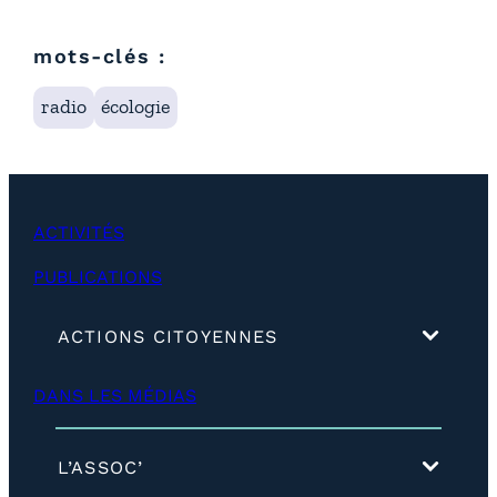
mots-clés :
radio
écologie
ACTIVITÉS
PUBLICATIONS
(
ACTIONS CITOYENNES
d
é
DANS LES MÉDIAS
v
e
l
o
(
L’ASSOC’
p
d