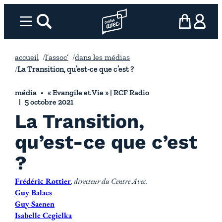
Aller
au
Menu
rechercher
Page d’accueil l’association
mon panier
ma com
contenu
accueil
l’assoc’
dans les médias
La Transition, qu’est-ce que c’est ?
média
« Evangile et Vie » | RCF Radio
5 octobre 2021
La Transition,
qu’est-ce que c’est
?
Frédéric Rottier
, directeur du Centre Avec.
Guy Balaes
Guy Saenen
Isabelle Cegielka