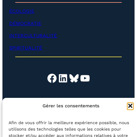
p
é
e
v
ÉCOLOGIE
r
e
)
l
DÉMOCRATIE
o
p
INTERCULTURALITÉ
p
e
SPIRITUALITÉ
r
)
Facebook
LinkedIn
Bluesky
YouTube
EN QUESTION
BOUTIQUE
NEWSLETTER
Gérer les consentements
CONTACT
Afin de vous offrir la meilleure expérience possible, nous
Rechercher
utilisons des technologies telles que les cookies pour
stocker et/ou accéder aux informations relatives à votre