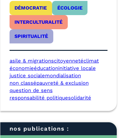
DÉMOCRATIE
ÉCOLOGIE
INTERCULTURALITÉ
SPIRITUALITÉ
asile & migrations
citoyenneté
climat
économie
éducation
initiative locale
justice sociale
mondialisation
non classé
pauvreté & exclusion
question de sens
responsabilité politique
solidarité
nos publications :