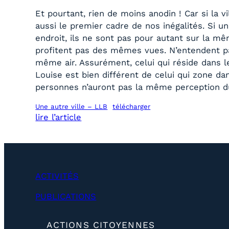
Et pourtant, rien de moins anodin ! Car si la vi
aussi le premier cadre de nos inégalités. Si u
endroit, ils ne sont pas pour autant sur la mê
profitent pas des mêmes vues. N’entendent pa
même air. Assurément, celui qui réside dans le
Louise est bien différent de celui qui zone d
personnes n’auront pas la même perception d
Une autre ville – LLB
télécharger
lire l’article
ACTIVITÉS
PUBLICATIONS
(
ACTIONS CITOYENNES