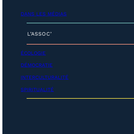
d
é
DANS LES MÉDIAS
v
e
l
o
(
L’ASSOC’
p
d
p
é
e
v
ÉCOLOGIE
r
e
)
l
DÉMOCRATIE
o
p
INTERCULTURALITÉ
p
e
SPIRITUALITÉ
r
)