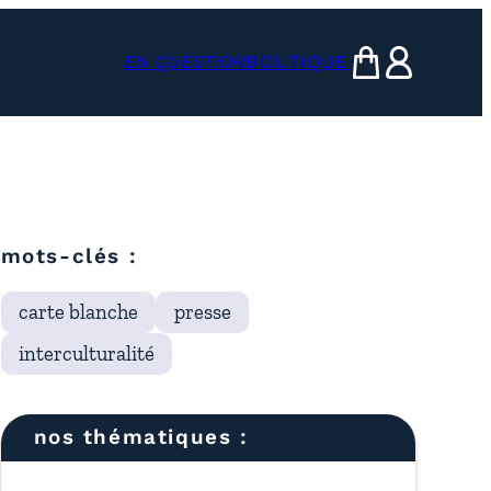
EN QUESTION
BOUTIQUE
mon panier
ma compte
mots-clés :
carte blanche
presse
interculturalité
nos thématiques :