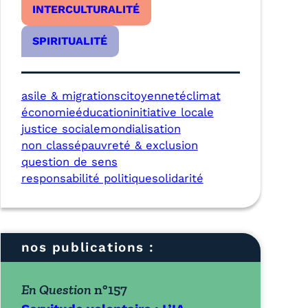
INTERCULTURALITÉ
SPIRITUALITÉ
asile & migrations
citoyenneté
climat
économie
éducation
initiative locale
justice sociale
mondialisation
non classé
pauvreté & exclusion
question de sens
responsabilité politique
solidarité
nos publications :
En Question
n°157