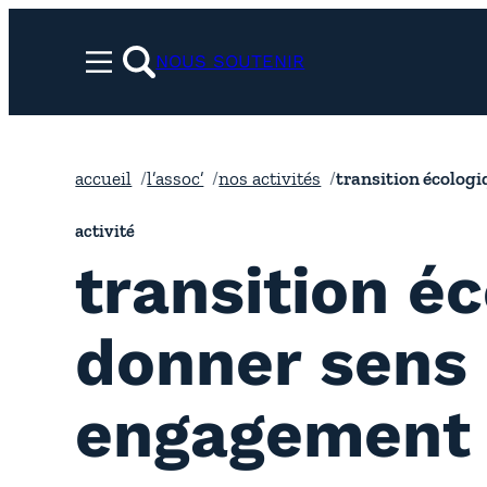
Aller
au
NOUS SOUTENIR
Menu
contenu
rechercher
accueil
l’assoc’
nos activités
transition écolog
activité
transition éc
donner sens 
engagement