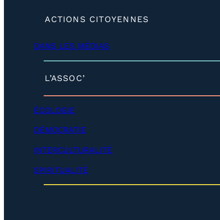
(
ACTIONS CITOYENNES
d
é
DANS LES MÉDIAS
v
e
l
o
(
L’ASSOC’
p
d
p
é
e
v
ÉCOLOGIE
r
e
)
l
DÉMOCRATIE
o
p
INTERCULTURALITÉ
p
e
SPIRITUALITÉ
r
)