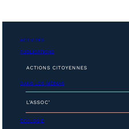
ACTIVITÉS
PUBLICATIONS
(
ACTIONS CITOYENNES
d
é
DANS LES MÉDIAS
v
e
l
o
(
L’ASSOC’
p
d
p
é
e
v
ÉCOLOGIE
r
e