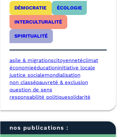
DÉMOCRATIE
ÉCOLOGIE
INTERCULTURALITÉ
SPIRITUALITÉ
asile & migrations
citoyenneté
climat
économie
éducation
initiative locale
justice sociale
mondialisation
non classé
pauvreté & exclusion
question de sens
responsabilité politique
solidarité
nos publications :