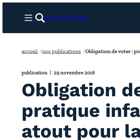
Aller
au
NOUS SOUTENIR
Menu
contenu
rechercher
accueil
nos publications
Obligation de voter : p
publication
29 novembre 2016
Obligation de
pratique infa
atout pour l