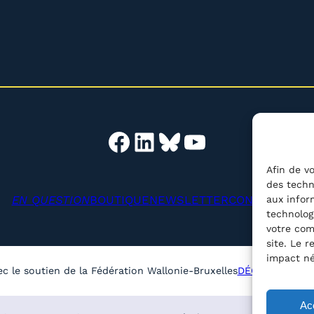
Facebook
LinkedIn
Bluesky
YouTube
Afin de vo
des techn
EN QUESTION
BOUTIQUE
NEWSLETTER
CONTACT
aux infor
Reche
technolog
votre com
site. Le 
impact né
ec le soutien de la Fédération Wallonie-Bruxelles
DÉCLARATION D
Ac