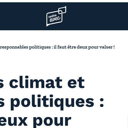
Page d’accueil l’association
esponsables politiques : il faut être deux pour valser !
 climat et
 politiques :
deux pour