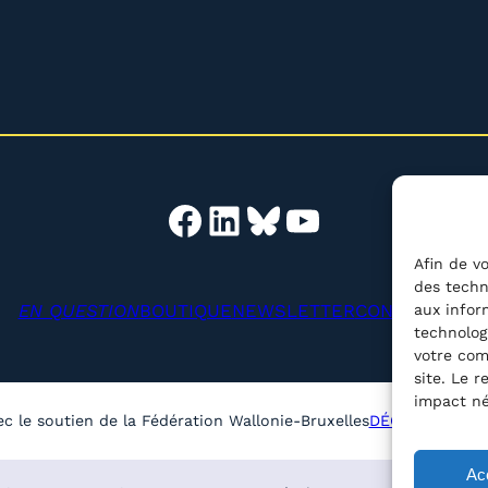
Facebook
LinkedIn
Bluesky
YouTube
Afin de vo
des techn
EN QUESTION
BOUTIQUE
NEWSLETTER
CONTACT
aux infor
Reche
technolog
votre com
site. Le 
impact né
ec le soutien de la Fédération Wallonie-Bruxelles
DÉCLARATION D
Ac