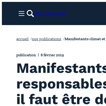
Aller
au
NOUS SOUTENIR
Menu
contenu
rechercher
accueil
nos publications
Manifestants climat et r
publication
8 février 2019
Manifestants
responsables
il faut être 