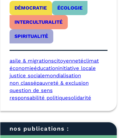
DÉMOCRATIE
ÉCOLOGIE
INTERCULTURALITÉ
SPIRITUALITÉ
asile & migrations
citoyenneté
climat
économie
éducation
initiative locale
justice sociale
mondialisation
non classé
pauvreté & exclusion
question de sens
responsabilité politique
solidarité
nos publications :