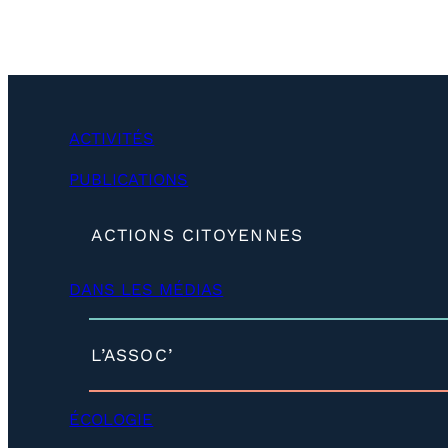
ACTIVITÉS
PUBLICATIONS
(
ACTIONS CITOYENNES
d
é
DANS LES MÉDIAS
v
e
l
o
(
L’ASSOC’
p
d
p
é
e
v
ÉCOLOGIE
r
e