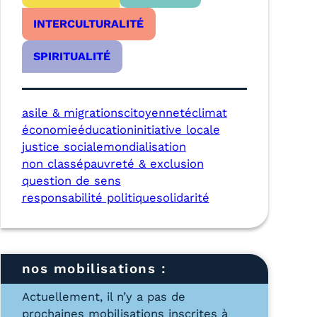
INTERCULTURALITÉ
SPIRITUALITÉ
asile & migrations
citoyenneté
climat
économie
éducation
initiative locale
justice sociale
mondialisation
non classé
pauvreté & exclusion
question de sens
responsabilité politique
solidarité
nos mobilisations :
Actuellement, il n’y a pas de
prochaines mobilisations inscrites à