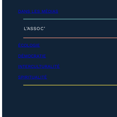
d
é
DANS LES MÉDIAS
v
e
l
o
(
L’ASSOC’
p
d
p
é
e
v
ÉCOLOGIE
r
e
)
l
DÉMOCRATIE
o
p
INTERCULTURALITÉ
p
e
SPIRITUALITÉ
r
)