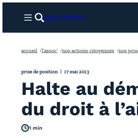
Aller
au
NOUS SOUTENIR
Menu
contenu
rechercher
accueil
l’assoc’
nos actions citoyennes
nos pris
prise de position
17 mai 2013
Halte au dé
du droit à l’
1 min