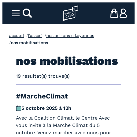
Aller
au
Menu
rechercher
Page d’accueil l’association
mon panier
ma com
contenu
accueil
l’assoc’
nos actions citoyennes
nos mobilisations
nos mobilisations
19 résultat(s) trouvé(s)
#MarcheClimat
5 octobre 2025 à 12h
Avec la Coalition Climat, le Centre Avec
vous invite à la Marche Climat du 5
octobre. Venez marcher avec nous pour