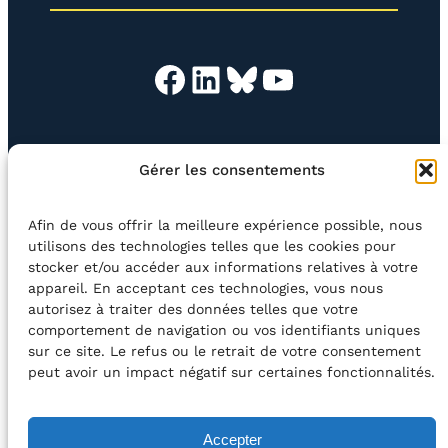
)
Facebook
LinkedIn
Bluesky
YouTube
EN QUESTION
BOUTIQUE
NEWSLETTER
Gérer les consentements
CONTACT
Afin de vous offrir la meilleure expérience possible, nous
Rechercher
utilisons des technologies telles que les cookies pour
stocker et/ou accéder aux informations relatives à votre
appareil. En acceptant ces technologies, vous nous
©2026 Centre Avec asbl
BE33 5230​ 8091​ 4546
autorisez à traiter des données telles que votre
comportement de navigation ou vos identifiants uniques
sur ce site. Le refus ou le retrait de votre consentement
avec le soutien de la Fédération Wallonie-Bruxelles
peut avoir un impact négatif sur certaines fonctionnalités.
DÉCLARATION D’ACCESSIBILITÉ
Accepter