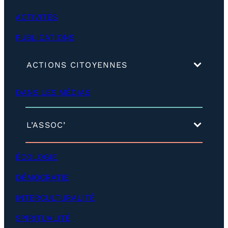
ACTIVITÉS
PUBLICATIONS
(
ACTIONS CITOYENNES
d
é
DANS LES MÉDIAS
v
e
l
o
(
L’ASSOC’
p
d
p
é
e
v
ÉCOLOGIE
r
e
)
l
DÉMOCRATIE
o
p
INTERCULTURALITÉ
p
e
SPIRITUALITÉ
r