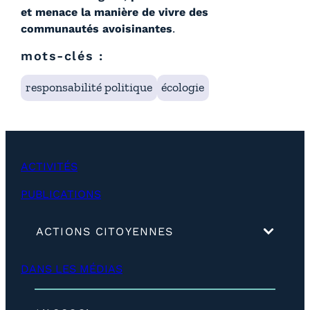
et menace la manière de vivre des
communautés avoisinantes
.
mots-clés :
responsabilité politique
écologie
ACTIVITÉS
PUBLICATIONS
(
ACTIONS CITOYENNES
d
é
DANS LES MÉDIAS
v
e
l
o