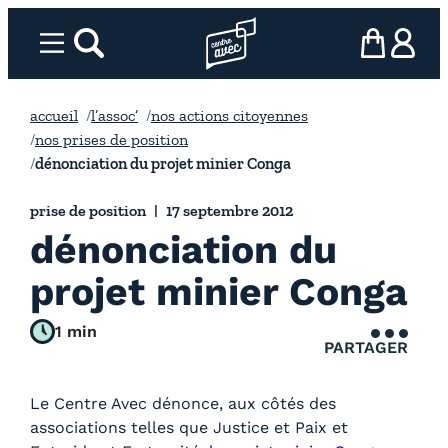
Aller
au
Menu
rechercher
Page d’accueil l’association
mon panier
ma com
contenu
accueil
l’assoc’
nos actions citoyennes
nos prises de position
dénonciation du projet minier Conga
prise de position
17 septembre 2012
dénonciation du
projet minier Conga
1 min
PARTAGER
Le Centre Avec dénonce, aux côtés des
associations telles que Justice et Paix et