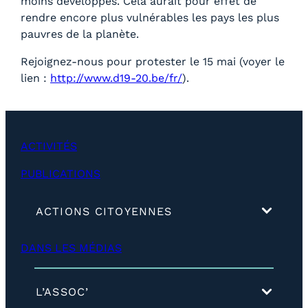
moins développés. Cela aurait pour effet de
rendre encore plus vulnérables les pays les plus
pauvres de la planète.
Rejoignez-nous pour protester le 15 mai (voyer le
lien :
http://www.d19-20.be/fr/
).
ACTIVITÉS
PUBLICATIONS
(
ACTIONS CITOYENNES
d
é
DANS LES MÉDIAS
v
e
l
o
(
L’ASSOC’
p
d