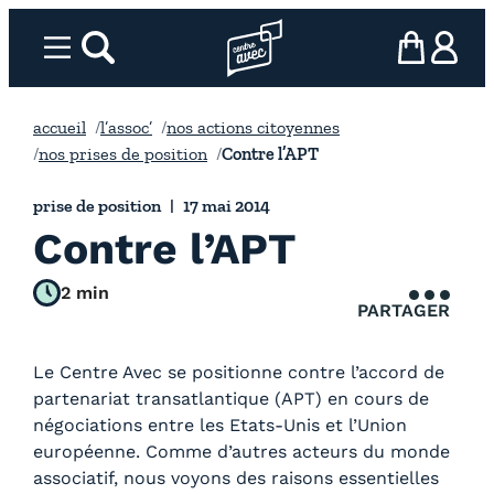
Aller
au
Menu
rechercher
Page d’accueil l’association
mon panier
ma com
contenu
accueil
l’assoc’
nos actions citoyennes
nos prises de position
Contre l’APT
prise de position
17 mai 2014
Contre l’APT
2 min
PARTAGER
Le Centre Avec se positionne contre l’accord de
partenariat transatlantique (APT) en cours de
négociations entre les Etats-Unis et l’Union
européenne. Comme d’autres acteurs du monde
associatif, nous voyons des raisons essentielles