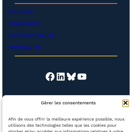
p
é
e
v
ÉCOLOGIE
r
e
)
l
DÉMOCRATIE
o
p
INTERCULTURALITÉ
p
e
SPIRITUALITÉ
r
)
Facebook
LinkedIn
Bluesky
YouTube
EN QUESTION
BOUTIQUE
NEWSLETTER
Gérer les consentements
CONTACT
Afin de vous offrir la meilleure expérience possible, nous
Rechercher
utilisons des technologies telles que les cookies pour
stocker et/ou accéder aux informations relatives à votre