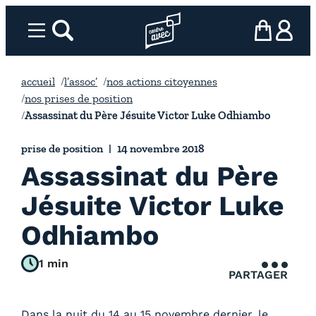
Aller
au
Menu
rechercher
Page d’accueil l’association
mon panier
ma com
contenu
accueil
l’assoc’
nos actions citoyennes
nos prises de position
Assassinat du Père Jésuite Victor Luke Odhiambo
prise de position
14 novembre 2018
Assassinat du Père
Jésuite Victor Luke
Odhiambo
1 min
PARTAGER
Dans la nuit du 14 au 15 novembre dernier, le