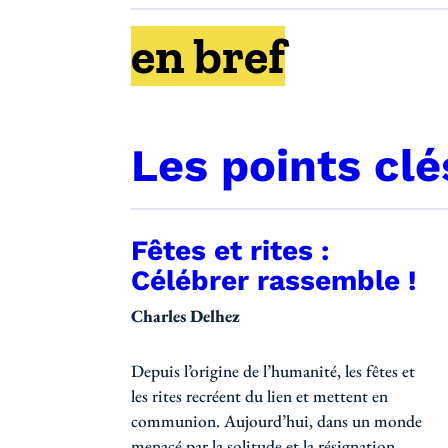
en bref
Les points clé
Fêtes et rites :
Publications d
Célébrer rassemble !
Charles Delhez
Depuis l’origine de l’humanité, les fêtes et
les rites recréent du lien et mettent en
communion. Aujourd’hui, dans un monde
menacé par la solitude et la résignation,