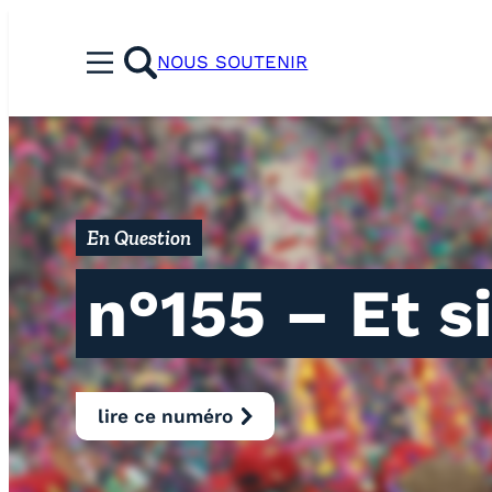
Aller
au
NOUS SOUTENIR
Menu
contenu
rechercher
En Question
n°155 – Et s
lire ce numéro