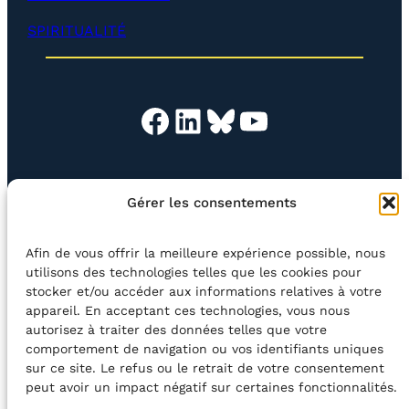
p
e
SPIRITUALITÉ
r
)
Facebook
LinkedIn
Bluesky
YouTube
EN QUESTION
BOUTIQUE
NEWSLETTER
Gérer les consentements
CONTACT
Afin de vous offrir la meilleure expérience possible, nous
Rechercher
utilisons des technologies telles que les cookies pour
stocker et/ou accéder aux informations relatives à votre
appareil. En acceptant ces technologies, vous nous
©2026 Centre Avec asbl
BE33 5230​ 8091​ 4546
autorisez à traiter des données telles que votre
comportement de navigation ou vos identifiants uniques
sur ce site. Le refus ou le retrait de votre consentement
avec le soutien de la Fédération Wallonie-Bruxelles
peut avoir un impact négatif sur certaines fonctionnalités.