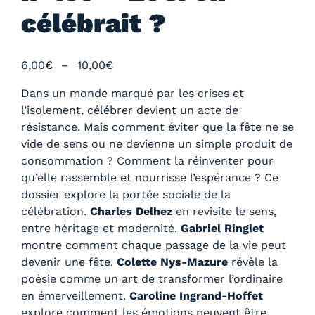
célébrait ?
P
6,00
€
–
10,00
€
l
Dans un monde marqué par les crises et
a
l’isolement, célébrer devient un acte de
g
résistance. Mais comment éviter que la fête ne se
e
vide de sens ou ne devienne un simple produit de
d
consommation ? Comment la réinventer pour
e
qu’elle rassemble et nourrisse l’espérance ? Ce
p
dossier explore la portée sociale de la
r
célébration.
Charles Delhez
en revisite le sens,
i
entre héritage et modernité.
Gabriel Ringlet
x
montre comment chaque passage de la vie peut
devenir une fête.
Colette Nys-Mazure
révèle la
:
poésie comme un art de transformer l’ordinaire
6
en émerveillement.
Caroline Ingrand-Hoffet
,
explore comment les émotions peuvent être