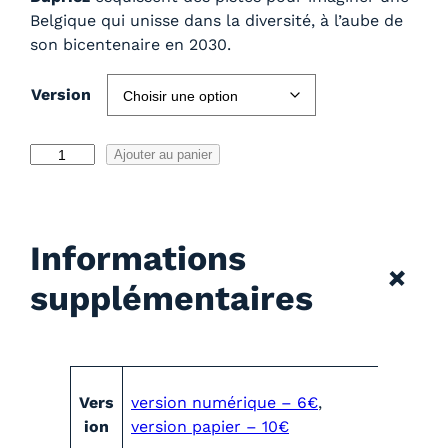
Belgique qui unisse dans la diversité, à l’aube de
son bicentenaire en 2030.
Version
q
Ajouter au panier
u
a
n
Informations
t
+
i
supplémentaires
t
é
d
e
A
2
Vers
version numérique – 6€
,
t
0
V
ion
version papier – 10€
t
2
a