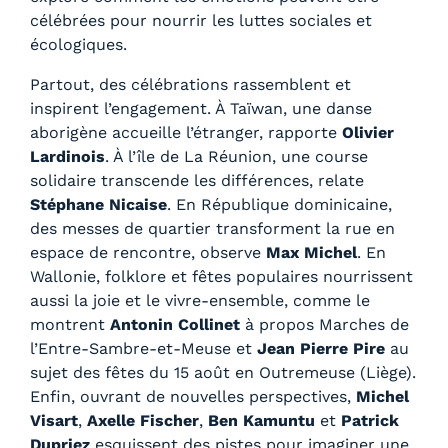
0
célébrées pour nourrir les luttes sociales et
0
écologiques.
€
à
Partout, des célébrations rassemblent et
1
inspirent l’engagement. À Taïwan, une danse
0
aborigène accueille l’étranger, rapporte
Olivier
,
Lardinois
. À l’île de La Réunion, une course
0
solidaire transcende les différences, relate
0
Stéphane Nicaise
. En République dominicaine,
€
des messes de quartier transforment la rue en
espace de rencontre, observe
Max Michel
. En
Wallonie, folklore et fêtes populaires nourrissent
aussi la joie et le vivre-ensemble, comme le
montrent
Antonin Collinet
à propos Marches de
l’Entre-Sambre-et-Meuse et
Jean Pierre Pire
au
sujet des fêtes du 15 août en Outremeuse (Liège).
Enfin, ouvrant de nouvelles perspectives,
Michel
Visart
,
Axelle Fischer
,
Ben Kamuntu
et
Patrick
Dupriez
esquissent des pistes pour imaginer une