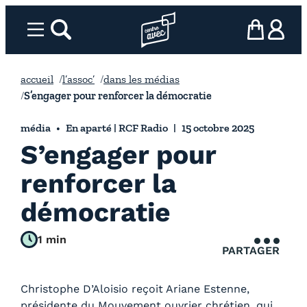
Aller
au
Menu
rechercher
Page d’accueil l’association
mon panier
ma com
contenu
accueil
l’assoc’
dans les médias
S’engager pour renforcer la démocratie
média
En aparté | RCF Radio
15 octobre 2025
S’engager pour
renforcer la
démocratie
1 min
PARTAGER
Christophe D’Aloisio reçoit Ariane Estenne,
présidente du Mouvement ouvrier chrétien, qui