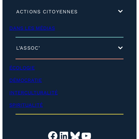
(
ACTIONS CITOYENNES
d
é
DANS LES MÉDIAS
v
e
l
o
(
L’ASSOC’
p
d
p
é
e
v
ÉCOLOGIE
r
e
)
l
DÉMOCRATIE
o
p
INTERCULTURALITÉ
p
e
SPIRITUALITÉ
r
)
Facebook
LinkedIn
Bluesky
YouTube