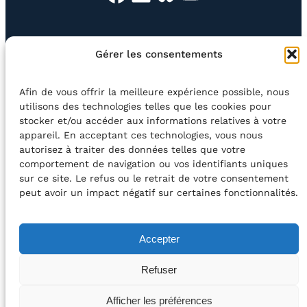
EN QUESTION
BOUTIQUE
NEWSLETTER
Gérer les consentements
CONTACT
Afin de vous offrir la meilleure expérience possible, nous
Rechercher
utilisons des technologies telles que les cookies pour
stocker et/ou accéder aux informations relatives à votre
appareil. En acceptant ces technologies, vous nous
©2026 Centre Avec asbl
BE33 5230​ 8091​ 4546
autorisez à traiter des données telles que votre
comportement de navigation ou vos identifiants uniques
sur ce site. Le refus ou le retrait de votre consentement
avec le soutien de la Fédération Wallonie-Bruxelles
peut avoir un impact négatif sur certaines fonctionnalités.
DÉCLARATION D’ACCESSIBILITÉ
Accepter
POLITIQUE DE CONFIDENTIALITÉ
Refuser
2026 – Design et Conception : Centre Avec –
Afficher les préférences
Développement :
Média Animation asbl