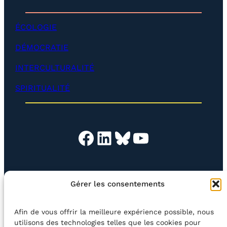
p
d
p
é
e
v
ÉCOLOGIE
r
e
)
l
DÉMOCRATIE
o
p
INTERCULTURALITÉ
p
e
SPIRITUALITÉ
r
)
Facebook
LinkedIn
Bluesky
YouTube
EN QUESTION
BOUTIQUE
NEWSLETTER
Gérer les consentements
CONTACT
Afin de vous offrir la meilleure expérience possible, nous
Rechercher
utilisons des technologies telles que les cookies pour