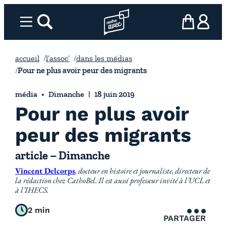
Aller
au
Menu
rechercher
Page d’accueil l’association
mon panier
ma com
contenu
accueil
l’assoc’
dans les médias
Pour ne plus avoir peur des migrants
média
Dimanche
18 juin 2019
Pour ne plus avoir
peur des migrants
article – Dimanche
Vincent Delcorps
, docteur en histoire et journaliste, directeur de
la rédaction chez CathoBel. Il est aussi professeur invité à l’UCL et
à l’IHECS.
2 min
PARTAGER