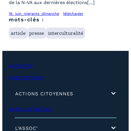
de la N-VA aux dernières élections[…]
16_juin_migrants_dimanche
télécharger
mots-clés :
article
presse
interculturalité
ACTIVITÉS
PUBLICATIONS
(
ACTIONS CITOYENNES
d
é
DANS LES MÉDIAS
v
e
l
o
(
L’ASSOC’