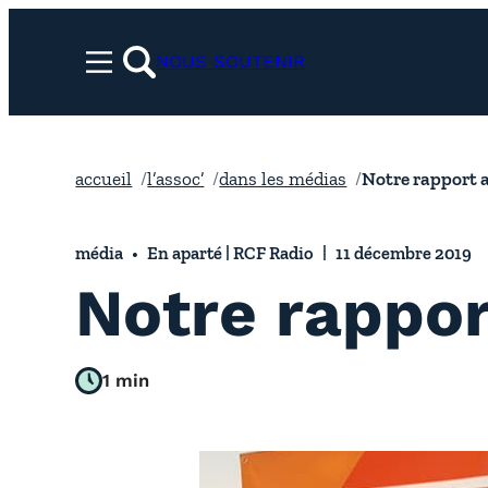
Aller
au
NOUS SOUTENIR
Menu
contenu
rechercher
accueil
l’assoc’
dans les médias
Notre rapport 
média
En aparté | RCF Radio
11 décembre 2019
Notre rappo
1 min