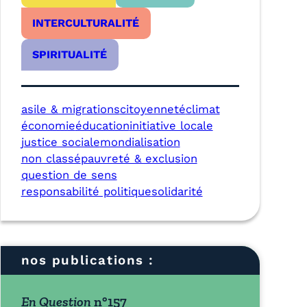
INTERCULTURALITÉ
SPIRITUALITÉ
asile & migrations
citoyenneté
climat
économie
éducation
initiative locale
justice sociale
mondialisation
non classé
pauvreté & exclusion
question de sens
responsabilité politique
solidarité
nos publications :
En Question
n°157